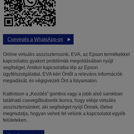
Csevegés a WhatsApp-on
Online virtuális asszisztensünk, EVA, az Epson termékekkel
kapcsolatos gyakori problémák megoldásában nyújt
segítséget. Amikor kapcsolatba lép az Epson
ügyfélszolgálattal, EVA kéri Öntől a releváns információk
megadását, és végigvezeti Önt a folyamaton.
Kattintson a „Kezdés” gombra vagy a jobb alsó sarokban
található csevegőbuborék ikonra, hogy elérje virtuális
asszisztensünket, aki segítséget nyújt Önnek, illetve
megmutatja, hogyan veheti fel velünk a kapcsolatot egyéb
felületeken.