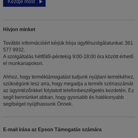
Kezdje most
Hívjon minket
További információért kérjük hívja ügyfélszolgálatunkat: 361
577 9932.
A szolgáltalás hétfőtől-péntekig 9:00-18:00 óra között érhető
el munkanapokon.
Ahhoz, hogy terméktámogatást tudjunk nyújtani termékéhez,
szükségünk lesz arra, hogy megadja a termék szériaszámát
az ügyintézőnkkel folytatott telefonbeszélgetés kezdetén. Ez
segít bennünket abban, hogy gyorsabb és hatékonyabb
segítséget nyújthassunk Önnek.
E-mail írása az Epson Támogatás számára