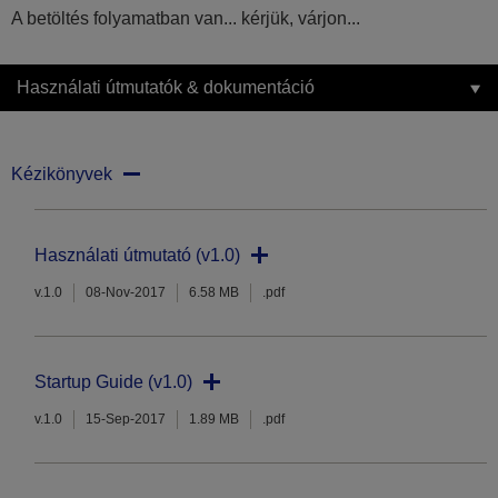
A betöltés folyamatban van... kérjük, várjon...
Használati útmutatók & dokumentáció
Kézikönyvek
Használati útmutató (v1.0)
v.1.0
08-Nov-2017
6.58 MB
.pdf
Startup Guide (v1.0)
v.1.0
15-Sep-2017
1.89 MB
.pdf