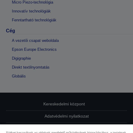
Micro Piezo-technológia
Innovatív technológiák
Fenntartható technológiák
Cég
A vezetői csapat weboldala
Epson Europe Electronics
Digigraphie
Direkt textilnyomtatás
Globális
Kereskedelmi központ
Adatvédelmi nyilatkozat
EU Data Act Compliance
Sütiket használunk az oldalunk megfelelő működésének biztosításához, a tartalmak