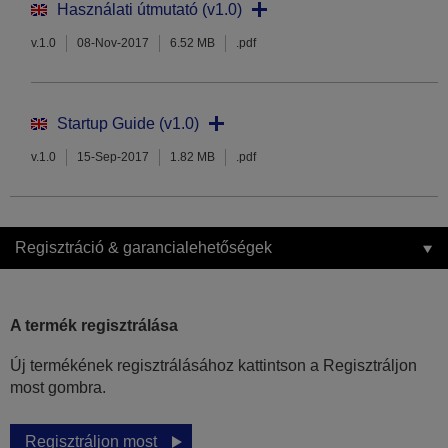
Használati útmutató (v1.0)
v.1.0
08-Nov-2017
6.52 MB
.pdf
Startup Guide (v1.0)
v.1.0
15-Sep-2017
1.82 MB
.pdf
Regisztráció & garancialehetőségek
A termék regisztrálása
Új termékének regisztrálásához kattintson a Regisztráljon
most gombra.
Regisztráljon most