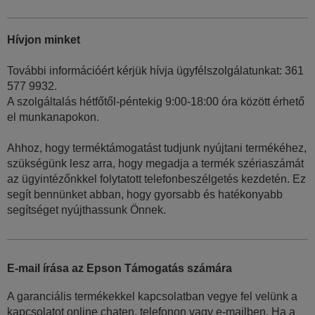
Hívjon minket
További információért kérjük hívja ügyfélszolgálatunkat: 361
577 9932.
A szolgáltalás hétfőtől-péntekig 9:00-18:00 óra között érhető
el munkanapokon.
Ahhoz, hogy terméktámogatást tudjunk nyújtani termékéhez,
szükségünk lesz arra, hogy megadja a termék szériaszámát
az ügyintézőnkkel folytatott telefonbeszélgetés kezdetén. Ez
segít bennünket abban, hogy gyorsabb és hatékonyabb
segítséget nyújthassunk Önnek.
E-mail írása az Epson Támogatás számára
A garanciális termékekkel kapcsolatban vegye fel velünk a
kapcsolatot online chaten, telefonon vagy e-mailben. Ha a