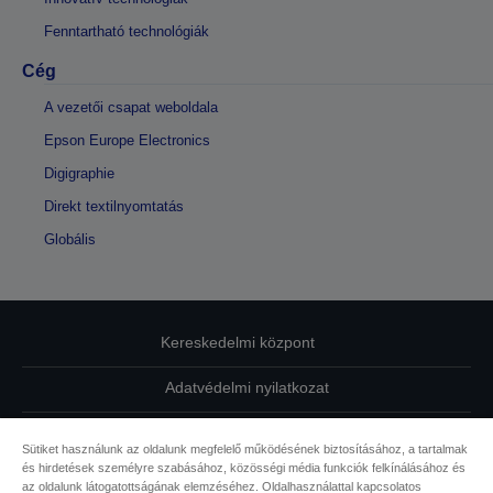
Fenntartható technológiák
Cég
A vezetői csapat weboldala
Epson Europe Electronics
Digigraphie
Direkt textilnyomtatás
Globális
Kereskedelmi központ
Adatvédelmi nyilatkozat
EU Data Act Compliance
Sütiket használunk az oldalunk megfelelő működésének biztosításához, a tartalmak
és hirdetések személyre szabásához, közösségi média funkciók felkínálásához és
Kapcsolatfelvétel
az oldalunk látogatottságának elemzéséhez. Oldalhasználattal kapcsolatos