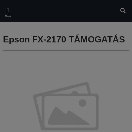
Skip
to
Kere
main
Menü
content
Epson FX-2170 TÁMOGATÁS