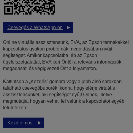
Csevegés a WhatsApp-on
Online virtuális asszisztensünk, EVA, az Epson termékekkel
kapcsolatos gyakori problémák megoldásában nyújt
segítséget. Amikor kapcsolatba lép az Epson
ügyfélszolgálattal, EVA kéri Öntől a releváns információk
megadását, és végigvezeti Önt a folyamaton.
Kattintson a „Kezdés” gombra vagy a jobb alsó sarokban
található csevegőbuborék ikonra, hogy elérje virtuális
asszisztensünket, aki segítséget nyújt Önnek, illetve
megmutatja, hogyan veheti fel velünk a kapcsolatot egyéb
felületeken.
Kezdje most