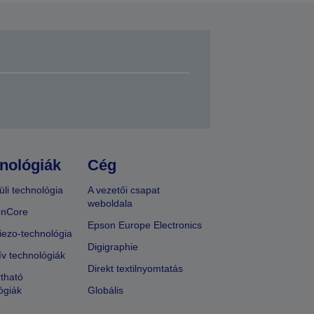
nológiák
Cég
üli technológia
A vezetői csapat
weboldala
onCore
Epson Europe Electronics
iezo-technológia
Digigraphie
ív technológiák
Direkt textilnyomtatás
tható
ógiák
Globális