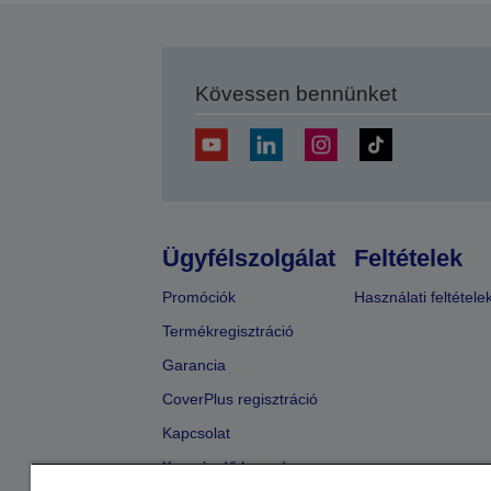
Kövessen bennünket
Ügyfélszolgálat
Feltételek
Promóciók
Használati feltétele
Termékregisztráció
Garancia
CoverPlus regisztráció
Kapcsolat
Kereskedő keresése