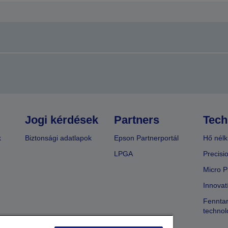
Jogi kérdések
Partners
Tech
k
Biztonsági adatlapok
Epson Partnerportál
Hő nélk
LPGA
Precisi
Micro P
Innovat
Fenntar
technol