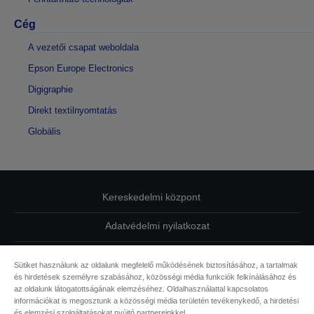
Cég
A vezetői csapat weboldala
Epson Europe Electronics
Digigraphie
Direkt textilnyomtatás
Globális
Kereskedelmi központ
Adatvédelmi nyilatkozat
EU Data Act Compliance
Sütiket használunk az oldalunk megfelelő működésének biztosításához, a tartalmak
és hirdetések személyre szabásához, közösségi média funkciók felkínálásához és
Kapcsolatfelvétel
az oldalunk látogatottságának elemzéséhez. Oldalhasználattal kapcsolatos
információkat is megosztunk a közösségi média területén tevékenykedő, a hirdetési
Sütikkel kapcsolatos információk
és elemzési szolgáltatásokat nyújtó partnereinkkel.