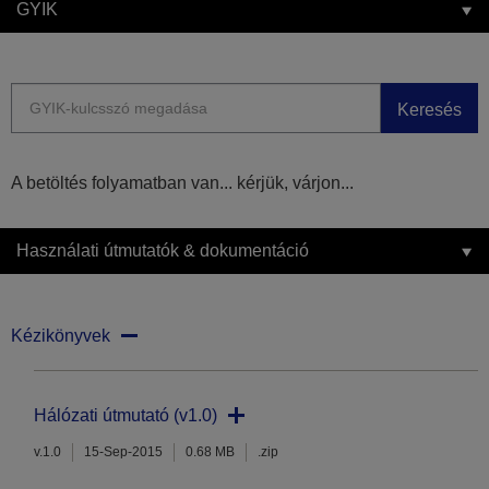
GYIK
Keresés
A betöltés folyamatban van... kérjük, várjon...
Használati útmutatók & dokumentáció
Kézikönyvek
Hálózati útmutató (v1.0)
v.1.0
15-Sep-2015
0.68 MB
.zip