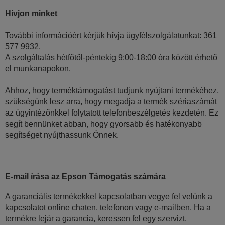
Hívjon minket
További információért kérjük hívja ügyfélszolgálatunkat: 361
577 9932.
A szolgáltalás hétfőtől-péntekig 9:00-18:00 óra között érhető
el munkanapokon.
Ahhoz, hogy terméktámogatást tudjunk nyújtani termékéhez,
szükségünk lesz arra, hogy megadja a termék szériaszámát
az ügyintézőnkkel folytatott telefonbeszélgetés kezdetén. Ez
segít bennünket abban, hogy gyorsabb és hatékonyabb
segítséget nyújthassunk Önnek.
E-mail írása az Epson Támogatás számára
A garanciális termékekkel kapcsolatban vegye fel velünk a
kapcsolatot online chaten, telefonon vagy e-mailben. Ha a
termékre lejár a garancia, keressen fel egy szervizt.