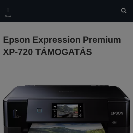
Skip
to
Kere
main
Menü
content
Epson Expression Premium
XP-720 TÁMOGATÁS