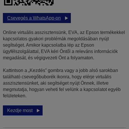
Csevegés a WhatsApp-on
Online virtuális asszisztensünk, EVA, az Epson termékekkel
kapcsolatos gyakori problémák megoldásában nyújt
segítséget. Amikor kapcsolatba lép az Epson
ügyfélszolgálattal, EVA kéri Öntől a releváns információk
megadását, és végigvezeti Önt a folyamaton.
Kattintson a „Kezdés” gombra vagy a jobb alsó sarokban
található csevegőbuborék ikonra, hogy elérje virtuális
asszisztensünket, aki segítséget nyújt Önnek, illetve
megmutatja, hogyan veheti fel velünk a kapcsolatot egyéb
felületeken.
Kezdje most