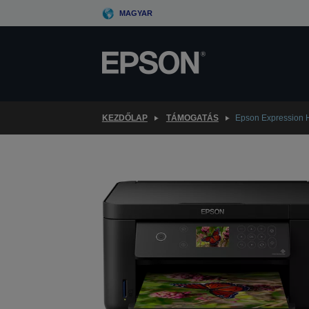
Skip
MAGYAR
to
main
content
KEZDŐLAP
TÁMOGATÁS
Epson Expression