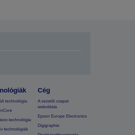
nológiák
Cég
üli technológia
A vezetői csapat
weboldala
onCore
Epson Europe Electronics
iezo-technológia
Digigraphie
ív technológiák
Direkt textilnyomtatás