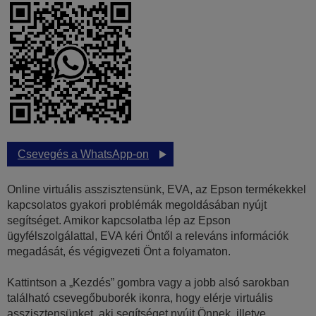
Csevegés a WhatsApp-on
Online virtuális asszisztensünk, EVA, az Epson termékekkel
kapcsolatos gyakori problémák megoldásában nyújt
segítséget. Amikor kapcsolatba lép az Epson
ügyfélszolgálattal, EVA kéri Öntől a releváns információk
megadását, és végigvezeti Önt a folyamaton.
Kattintson a „Kezdés” gombra vagy a jobb alsó sarokban
található csevegőbuborék ikonra, hogy elérje virtuális
asszisztensünket, aki segítséget nyújt Önnek, illetve