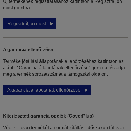
Új termékének regisztrálásához kattintson a Regisztráljon
most gombra.
Regisztráljon most
A garancia ellenőrzése
Terméke jótállási állapotának ellenőrzéséhez kattintson az
alábbi "Garancia állapotának ellenőrzése" gombra, és adja
meg a termék sorozatszámát a támogatási oldalon.
A garancia állapotának ellenőrzése
Kiterjesztett garancia opciók (CoverPlus)
Védje Epson termékét a normál jótállási időszakon túl is az