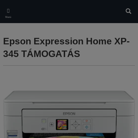
Skip
to
Kere
main
Menü
content
Epson Expression Home XP-
345 TÁMOGATÁS