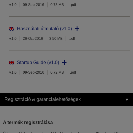
v.1.0
09-Sep-2016
0.73 MB
.pdf
Használati útmutató (v1.0)
v.1.0
26-Oct-2016
3.50 MB
.pdf
Startup Guide (v1.0)
v.1.0
09-Sep-2016
0.72 MB
.pdf
Regisztráció & garancialehetőségek
A termék regisztrálása