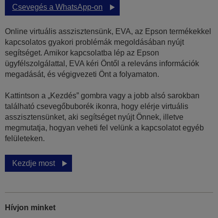
Csevegés a WhatsApp-on
Online virtuális asszisztensünk, EVA, az Epson termékekkel
kapcsolatos gyakori problémák megoldásában nyújt
segítséget. Amikor kapcsolatba lép az Epson
ügyfélszolgálattal, EVA kéri Öntől a releváns információk
megadását, és végigvezeti Önt a folyamaton.
Kattintson a „Kezdés” gombra vagy a jobb alsó sarokban
található csevegőbuborék ikonra, hogy elérje virtuális
asszisztensünket, aki segítséget nyújt Önnek, illetve
megmutatja, hogyan veheti fel velünk a kapcsolatot egyéb
felületeken.
Kezdje most
Hívjon minket