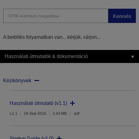
Keresés
A betöltés folyamatban van... kérjük, várjon...
Használati útmutatók & dokumentáció
Kézikönyvek
Használati útmutató (v1.1)
v.1.1
26-Sep-2016
2.43 MB
.pdf
Startup Guide (v1.0)