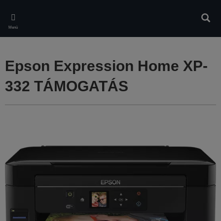
Skip
to
Kere
main
Menü
content
Epson Expression Home XP-
332 TÁMOGATÁS