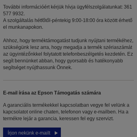
További információért kérjük hívja ügyfélszolgálatunkat: 361
577 9932.
A szolgáltalás hétfőtől-péntekig 9:00-18:00 óra között érhető
el munkanapokon.
Ahhoz, hogy terméktámogatást tudjunk nyújtani termékéhez,
szükségünk lesz arra, hogy megadja a termék szériaszámát
az ügyintézőnkkel folytatott telefonbeszélgetés kezdetén. Ez
segít bennünket abban, hogy gyorsabb és hatékonyabb
segítséget nyújthassunk Önnek.
E-mail írása az Epson Támogatás számára
A garanciális termékekkel kapcsolatban vegye fel velünk a
kapcsolatot online chaten, telefonon vagy e-mailben. Ha a
termékre lejár a garancia, keressen fel egy szervizt.
Írjon nekünk e-mailt