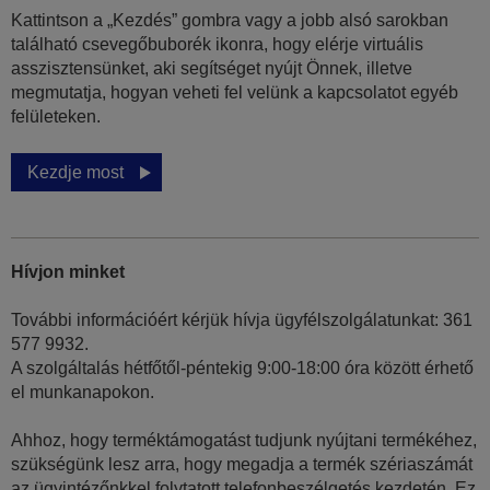
Kattintson a „Kezdés” gombra vagy a jobb alsó sarokban
található csevegőbuborék ikonra, hogy elérje virtuális
asszisztensünket, aki segítséget nyújt Önnek, illetve
megmutatja, hogyan veheti fel velünk a kapcsolatot egyéb
felületeken.
Kezdje most
Hívjon minket
További információért kérjük hívja ügyfélszolgálatunkat: 361
577 9932.
A szolgáltalás hétfőtől-péntekig 9:00-18:00 óra között érhető
el munkanapokon.
Ahhoz, hogy terméktámogatást tudjunk nyújtani termékéhez,
szükségünk lesz arra, hogy megadja a termék szériaszámát
az ügyintézőnkkel folytatott telefonbeszélgetés kezdetén. Ez