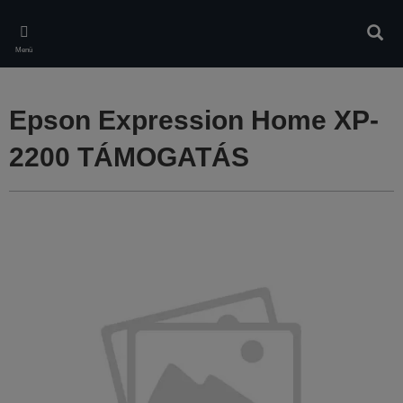
Skip
to
Kere
main
Menü
content
Epson Expression Home XP-
2200 TÁMOGATÁS