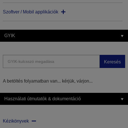
Szoftver / Mobil applikációk
GYIK
Keresés
A betöltés folyamatban van... kérjük, várjon...
Használati útmutatók & dokumentáció
Kézikönyvek