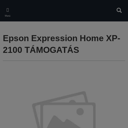
Skip
to
Kere
main
Menü
content
Epson Expression Home XP-
2100 TÁMOGATÁS