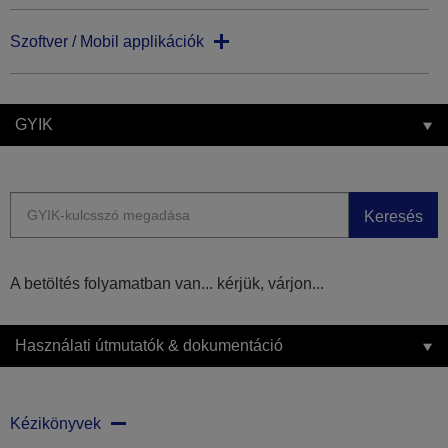
Szoftver / Mobil applikációk
GYIK
Keresés
A betöltés folyamatban van... kérjük, várjon...
Használati útmutatók & dokumentáció
Kézikönyvek