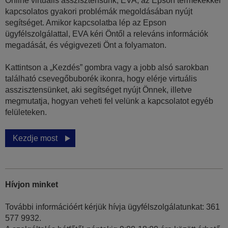
Online virtuális asszisztensünk, EVA, az Epson termékekkel
kapcsolatos gyakori problémák megoldásában nyújt
segítséget. Amikor kapcsolatba lép az Epson
ügyfélszolgálattal, EVA kéri Öntől a releváns információk
megadását, és végigvezeti Önt a folyamaton.
Kattintson a „Kezdés” gombra vagy a jobb alsó sarokban
található csevegőbuborék ikonra, hogy elérje virtuális
asszisztensünket, aki segítséget nyújt Önnek, illetve
megmutatja, hogyan veheti fel velünk a kapcsolatot egyéb
felületeken.
Kezdje most
Hívjon minket
További információért kérjük hívja ügyfélszolgálatunkat: 361
577 9932.