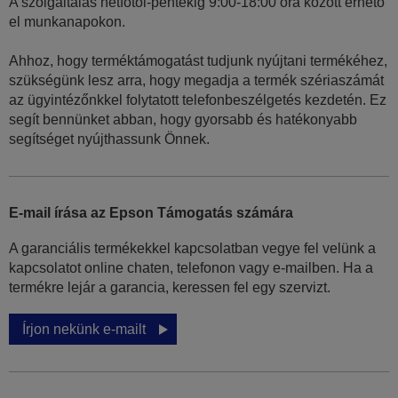
A szolgáltalás hétfőtől-péntekig 9:00-18:00 óra között érhető
el munkanapokon.
Ahhoz, hogy terméktámogatást tudjunk nyújtani termékéhez,
szükségünk lesz arra, hogy megadja a termék szériaszámát
az ügyintézőnkkel folytatott telefonbeszélgetés kezdetén. Ez
segít bennünket abban, hogy gyorsabb és hatékonyabb
segítséget nyújthassunk Önnek.
E-mail írása az Epson Támogatás számára
A garanciális termékekkel kapcsolatban vegye fel velünk a
kapcsolatot online chaten, telefonon vagy e-mailben. Ha a
termékre lejár a garancia, keressen fel egy szervizt.
Írjon nekünk e-mailt