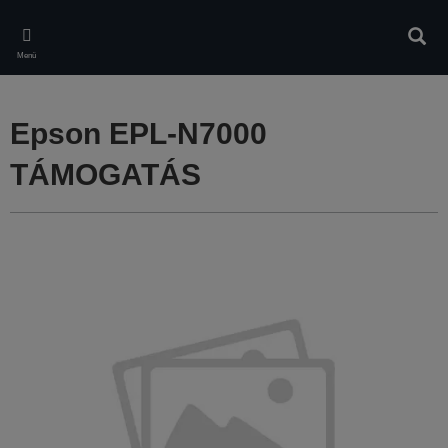
Skip
to
Kere
main
Menü
content
Epson EPL-N7000
TÁMOGATÁS