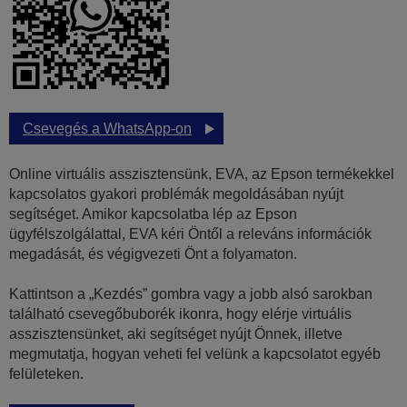
Csevegés a WhatsApp-on
Online virtuális asszisztensünk, EVA, az Epson termékekkel
kapcsolatos gyakori problémák megoldásában nyújt
segítséget. Amikor kapcsolatba lép az Epson
ügyfélszolgálattal, EVA kéri Öntől a releváns információk
megadását, és végigvezeti Önt a folyamaton.
Kattintson a „Kezdés” gombra vagy a jobb alsó sarokban
található csevegőbuborék ikonra, hogy elérje virtuális
asszisztensünket, aki segítséget nyújt Önnek, illetve
megmutatja, hogyan veheti fel velünk a kapcsolatot egyéb
felületeken.