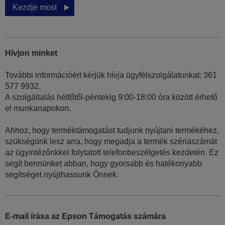
Kezdje most
Hívjon minket
További információért kérjük hívja ügyfélszolgálatunkat: 361
577 9932.
A szolgáltalás hétfőtől-péntekig 9:00-18:00 óra között érhető
el munkanapokon.
Ahhoz, hogy terméktámogatást tudjunk nyújtani termékéhez,
szükségünk lesz arra, hogy megadja a termék szériaszámát
az ügyintézőnkkel folytatott telefonbeszélgetés kezdetén. Ez
segít bennünket abban, hogy gyorsabb és hatékonyabb
segítséget nyújthassunk Önnek.
E-mail írása az Epson Támogatás számára