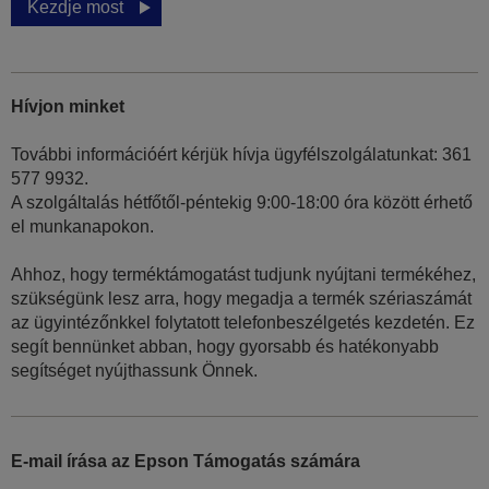
Kezdje most
Hívjon minket
További információért kérjük hívja ügyfélszolgálatunkat: 361
577 9932.
A szolgáltalás hétfőtől-péntekig 9:00-18:00 óra között érhető
el munkanapokon.
Ahhoz, hogy terméktámogatást tudjunk nyújtani termékéhez,
szükségünk lesz arra, hogy megadja a termék szériaszámát
az ügyintézőnkkel folytatott telefonbeszélgetés kezdetén. Ez
segít bennünket abban, hogy gyorsabb és hatékonyabb
segítséget nyújthassunk Önnek.
E-mail írása az Epson Támogatás számára