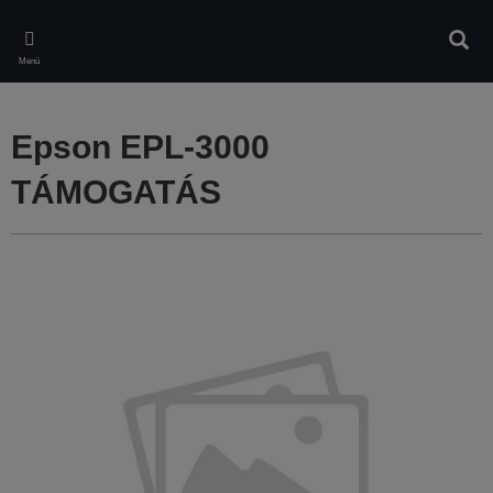
Skip
to
Kere
main
Menü
content
Epson EPL-3000
TÁMOGATÁS