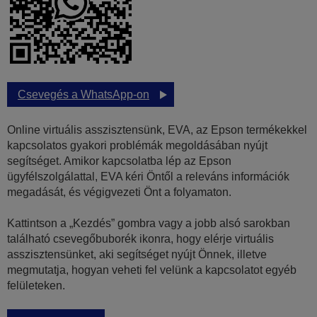
Csevegés a WhatsApp-on
Online virtuális asszisztensünk, EVA, az Epson termékekkel
kapcsolatos gyakori problémák megoldásában nyújt
segítséget. Amikor kapcsolatba lép az Epson
ügyfélszolgálattal, EVA kéri Öntől a releváns információk
megadását, és végigvezeti Önt a folyamaton.
Kattintson a „Kezdés” gombra vagy a jobb alsó sarokban
található csevegőbuborék ikonra, hogy elérje virtuális
asszisztensünket, aki segítséget nyújt Önnek, illetve
megmutatja, hogyan veheti fel velünk a kapcsolatot egyéb
felületeken.