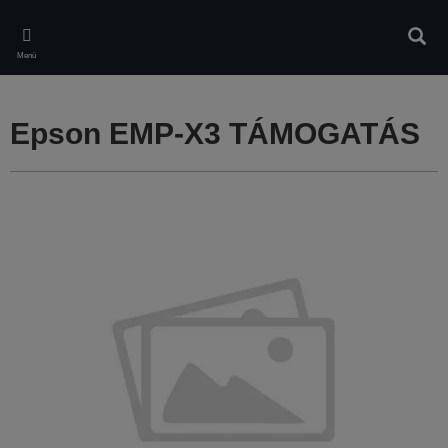
Skip
to
Kere
main
Menü
content
Epson EMP-X3 TÁMOGATÁS