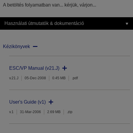
A betöltés folyamatban van... kérjük, várjon...
Használati útmutatók & dokumentáció
Kézikönyvek
ESC/VP Manual (v21.J)
v.21.J
05-Dec-2008
0.45 MB
.pdf
User's Guide (v1)
v.1
31-Mar-2006
2.69 MB
.zip