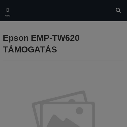
Skip
to
Kere
main
Menü
content
Epson EMP-TW620
TÁMOGATÁS