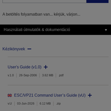
A betöltés folyamatban van... kérjük, várjon...
Használati útmutatók & dokumentáció
Kézikönyvek
User's Guide (v1.0)
v.1.0
26-Sep-2006
3.62 MB
.pdf
ESC/VP21 Command User’s Guide (vU)
v.U
03-Jun-2026
6.12 MB
.zip