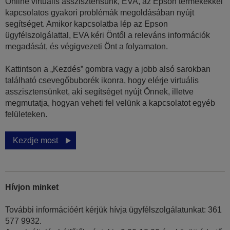
Online virtuális asszisztensünk, EVA, az Epson termékekkel
kapcsolatos gyakori problémák megoldásában nyújt
segítséget. Amikor kapcsolatba lép az Epson
ügyfélszolgálattal, EVA kéri Öntől a releváns információk
megadását, és végigvezeti Önt a folyamaton.
Kattintson a „Kezdés” gombra vagy a jobb alsó sarokban
található csevegőbuborék ikonra, hogy elérje virtuális
asszisztensünket, aki segítséget nyújt Önnek, illetve
megmutatja, hogyan veheti fel velünk a kapcsolatot egyéb
felületeken.
Kezdje most
Hívjon minket
További információért kérjük hívja ügyfélszolgálatunkat: 361
577 9932.