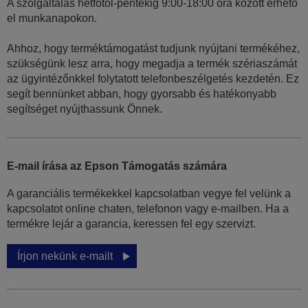
A szolgáltalás hétfőtől-péntekig 9:00-18:00 óra között érhető
el munkanapokon.
Ahhoz, hogy terméktámogatást tudjunk nyújtani termékéhez,
szükségünk lesz arra, hogy megadja a termék szériaszámát
az ügyintézőnkkel folytatott telefonbeszélgetés kezdetén. Ez
segít bennünket abban, hogy gyorsabb és hatékonyabb
segítséget nyújthassunk Önnek.
E-mail írása az Epson Támogatás számára
A garanciális termékekkel kapcsolatban vegye fel velünk a
kapcsolatot online chaten, telefonon vagy e-mailben. Ha a
termékre lejár a garancia, keressen fel egy szervizt.
Írjon nekünk e-mailt