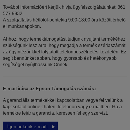
További információért kérjük hívja ügyfélszolgálatunkat: 361
577 9932.
A szolgáltalás hétfőtől-péntekig 9:00-18:00 óra között érhető
el munkanapokon.
Ahhoz, hogy terméktámogatást tudjunk nyújtani termékéhez,
szükségünk lesz arra, hogy megadja a termék szériaszámát
az ügyintézőnkkel folytatott telefonbeszélgetés kezdetén. Ez
segít bennünket abban, hogy gyorsabb és hatékonyabb
segítséget nyújthassunk Önnek.
E-mail írása az Epson Támogatás számára
A garanciális termékekkel kapcsolatban vegye fel velünk a
kapcsolatot online chaten, telefonon vagy e-mailben. Ha a
termékre lejár a garancia, keressen fel egy szervizt.
Írjon nekünk e-mailt