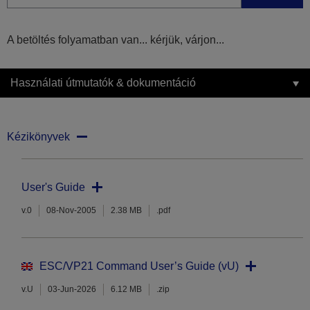
A betöltés folyamatban van... kérjük, várjon...
Használati útmutatók & dokumentáció
Kézikönyvek
User's Guide
v.0
08-Nov-2005
2.38 MB
.pdf
ESC/VP21 Command User’s Guide (vU)
v.U
03-Jun-2026
6.12 MB
.zip