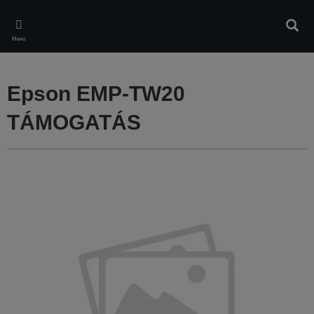
Skip
to
Kere
main
Menü
content
Epson EMP-TW20
TÁMOGATÁS