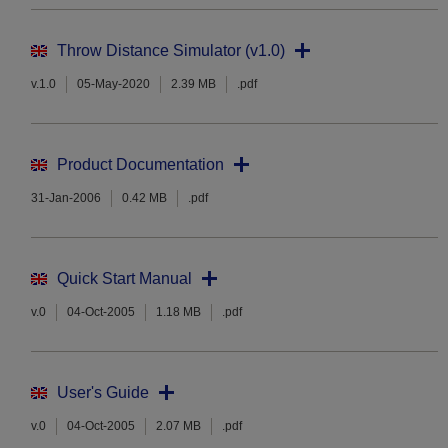
Throw Distance Simulator (v1.0)
v.1.0
05-May-2020
2.39 MB
.pdf
Product Documentation
31-Jan-2006
0.42 MB
.pdf
Quick Start Manual
v.0
04-Oct-2005
1.18 MB
.pdf
User's Guide
v.0
04-Oct-2005
2.07 MB
.pdf