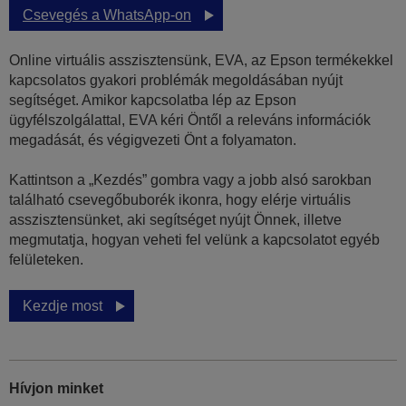
Csevegés a WhatsApp-on
Online virtuális asszisztensünk, EVA, az Epson termékekkel
kapcsolatos gyakori problémák megoldásában nyújt
segítséget. Amikor kapcsolatba lép az Epson
ügyfélszolgálattal, EVA kéri Öntől a releváns információk
megadását, és végigvezeti Önt a folyamaton.
Kattintson a „Kezdés” gombra vagy a jobb alsó sarokban
található csevegőbuborék ikonra, hogy elérje virtuális
asszisztensünket, aki segítséget nyújt Önnek, illetve
megmutatja, hogyan veheti fel velünk a kapcsolatot egyéb
felületeken.
Kezdje most
Hívjon minket