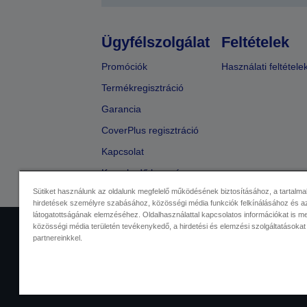
Ügyfélszolgálat
Feltételek
Promóciók
Használati feltétele
Termékregisztráció
Garancia
CoverPlus regisztráció
Kapcsolat
Kereskedő keresése
Sütiket használunk az oldalunk megfelelő működésének biztosításához, a tartalma
hirdetések személyre szabásához, közösségi média funkciók felkínálásához és az
látogatottságának elemzéséhez. Oldalhasználattal kapcsolatos információkat is 
közösségi média területén tevékenykedő, a hirdetési és elemzési szolgáltatásokat
Kereskedelmi központ
Adatvéde
partnereinkkel.