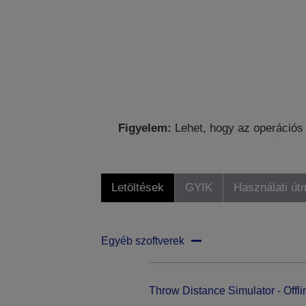
Figyelem:
Lehet, hogy az operációs 
Letöltések
GYIK
Használati út
Egyéb szoftverek
Throw Distance Simulator - Offli