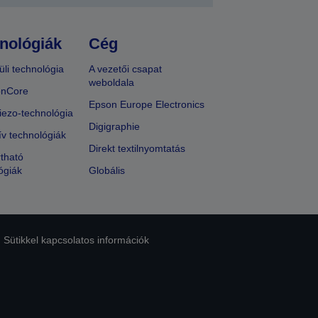
nológiák
Cég
üli technológia
A vezetői csapat
weboldala
onCore
Epson Europe Electronics
iezo-technológia
Digigraphie
ív technológiák
Direkt textilnyomtatás
tható
ógiák
Globális
Sütikkel kapcsolatos információk