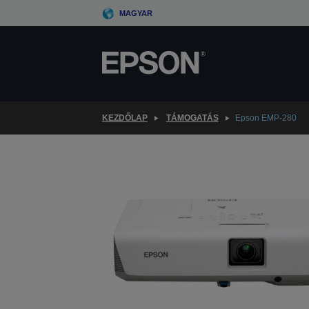
Skip
MAGYAR
to
main
content
KEZDŐLAP
TÁMOGATÁS
Epson EMP-280