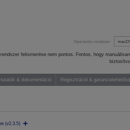
Operációs rendszer:
rendszer felismerése nem pontos. Fontos, hogy manuálisan 
biztosítv
mutatók & dokumentáció
Regisztráció & garancialehetős
ne (v2.3.5)