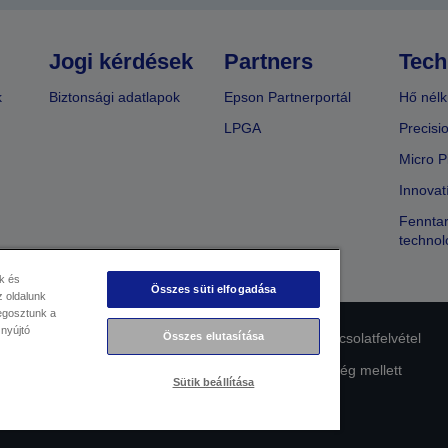
Jogi kérdések
Partners
Tech
k
Biztonsági adatlapok
Epson Partnerportál
Hő nélk
LPGA
Precisi
Micro P
Innovat
Fenntar
technol
k és
Összes süti elfogadása
 oldalunk
megosztunk a
 nyújtó
Összes elutasítása
lmi nyilatkozat
EU Data Act Compliance
Kapcsolatfelvétel
Az Epson elkötelezettsége az akadálymentesség mellett
Sütik beállítása
Copyright © 2026 Seiko Epson