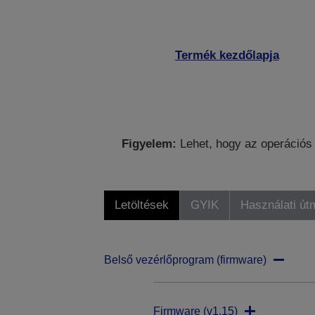
Termék kezdőlapja
Figyelem:
Lehet, hogy az operációs 
Letöltések
GYIK
Használati út
Belső vezérlőprogram (firmware)
Firmware (v1.15)