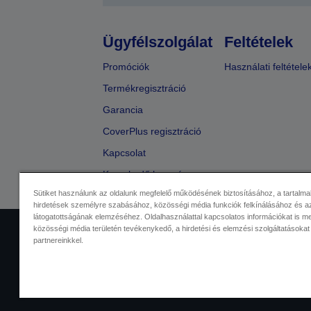
Ügyfélszolgálat
Feltételek
Promóciók
Használati feltétele
Termékregisztráció
Garancia
CoverPlus regisztráció
Kapcsolat
Kereskedő keresése
Sütiket használunk az oldalunk megfelelő működésének biztosításához, a tartalma
hirdetések személyre szabásához, közösségi média funkciók felkínálásához és az
látogatottságának elemzéséhez. Oldalhasználattal kapcsolatos információkat is 
közösségi média területén tevékenykedő, a hirdetési és elemzési szolgáltatásokat
Kereskedelmi központ
Adatvéde
partnereinkkel.