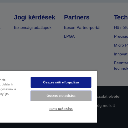
Jogi kérdések
Partners
Tech
k
Biztonsági adatlapok
Epson Partnerportál
Hő nélk
LPGA
Precisi
Micro P
Innovat
Fenntar
technol
k és
Összes süti elfogadása
 oldalunk
megosztunk a
 nyújtó
Összes elutasítása
lmi nyilatkozat
EU Data Act Compliance
Kapcsolatfelvétel
Az Epson elkötelezettsége az akadálymentesség mellett
Sütik beállítása
Copyright © 2026 Seiko Epson