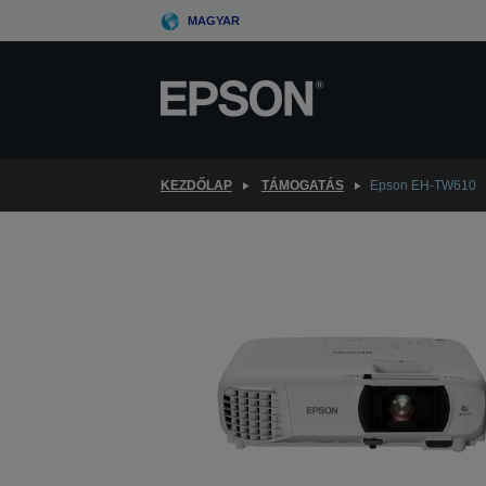
Skip
MAGYAR
to
main
content
KEZDŐLAP
TÁMOGATÁS
Epson EH-TW610