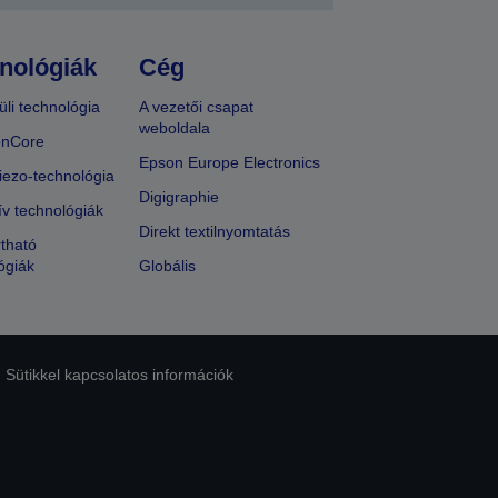
nológiák
Cég
üli technológia
A vezetői csapat
weboldala
onCore
Epson Europe Electronics
iezo-technológia
Digigraphie
ív technológiák
Direkt textilnyomtatás
tható
ógiák
Globális
Sütikkel kapcsolatos információk