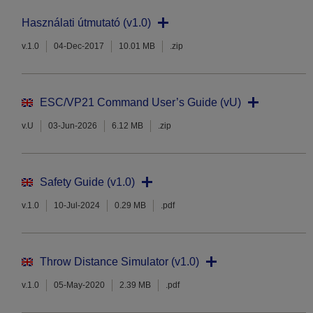
Használati útmutató (v1.0)
v.1.0
04-Dec-2017
10.01 MB
.zip
ESC/VP21 Command User’s Guide (vU)
v.U
03-Jun-2026
6.12 MB
.zip
Safety Guide (v1.0)
v.1.0
10-Jul-2024
0.29 MB
.pdf
Throw Distance Simulator (v1.0)
v.1.0
05-May-2020
2.39 MB
.pdf