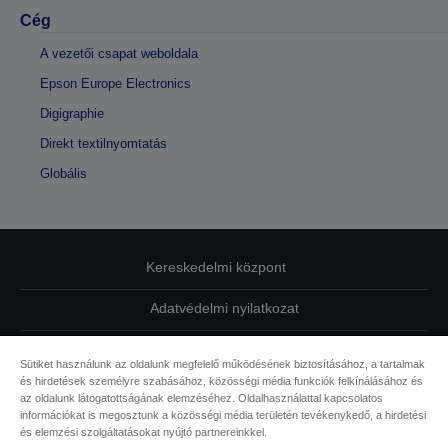
Cég
A vezetői csapat weboldala
Epson Europe Electronics
Digigraphie
Direkt textilnyomtatás
Globális
Kereskedelmi központ
Adatvédelmi nyilatkozat
EU Data Act Compliance
Sütiket használunk az oldalunk megfelelő működésének biztosításához, a tartalmak
és hirdetések személyre szabásához, közösségi média funkciók felkínálásához és
Kapcsolatfelvétel
az oldalunk látogatottságának elemzéséhez. Oldalhasználattal kapcsolatos
információkat is megosztunk a közösségi média területén tevékenykedő, a hirdetési
Sütikkel kapcsolatos információk
és elemzési szolgáltatásokat nyújtó partnereinkkel.