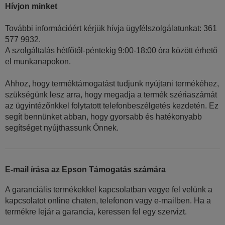
Hívjon minket
További információért kérjük hívja ügyfélszolgálatunkat: 361
577 9932.
A szolgáltalás hétfőtől-péntekig 9:00-18:00 óra között érhető
el munkanapokon.
Ahhoz, hogy terméktámogatást tudjunk nyújtani termékéhez,
szükségünk lesz arra, hogy megadja a termék szériaszámát
az ügyintézőnkkel folytatott telefonbeszélgetés kezdetén. Ez
segít bennünket abban, hogy gyorsabb és hatékonyabb
segítséget nyújthassunk Önnek.
E-mail írása az Epson Támogatás számára
A garanciális termékekkel kapcsolatban vegye fel velünk a
kapcsolatot online chaten, telefonon vagy e-mailben. Ha a
termékre lejár a garancia, keressen fel egy szervizt.