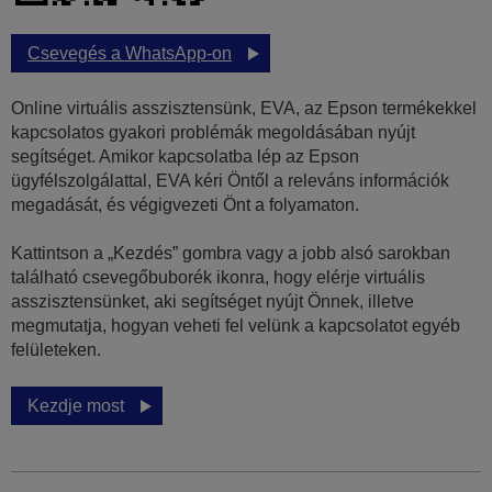
Csevegés a WhatsApp-on
Online virtuális asszisztensünk, EVA, az Epson termékekkel
kapcsolatos gyakori problémák megoldásában nyújt
segítséget. Amikor kapcsolatba lép az Epson
ügyfélszolgálattal, EVA kéri Öntől a releváns információk
megadását, és végigvezeti Önt a folyamaton.
Kattintson a „Kezdés” gombra vagy a jobb alsó sarokban
található csevegőbuborék ikonra, hogy elérje virtuális
asszisztensünket, aki segítséget nyújt Önnek, illetve
megmutatja, hogyan veheti fel velünk a kapcsolatot egyéb
felületeken.
Kezdje most