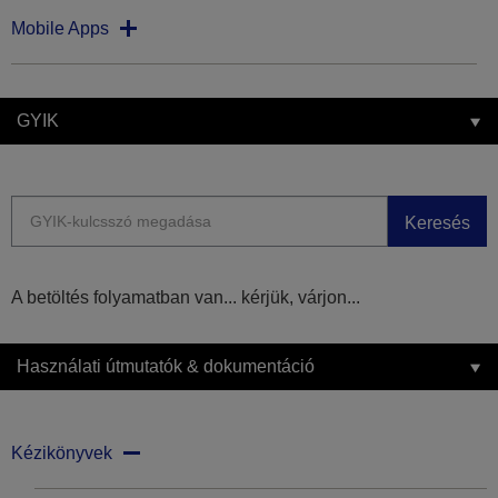
Mobile Apps
GYIK
Keresés
A betöltés folyamatban van... kérjük, várjon...
Használati útmutatók & dokumentáció
Kézikönyvek