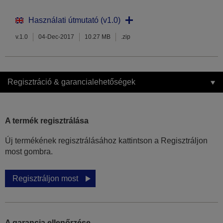
Használati útmutató (v1.0)
v.1.0
04-Dec-2017
10.27 MB
.zip
Regisztráció & garancialehetőségek
A termék regisztrálása
Új termékének regisztrálásához kattintson a Regisztráljon
most gombra.
Regisztráljon most
A garancia ellenőrzése