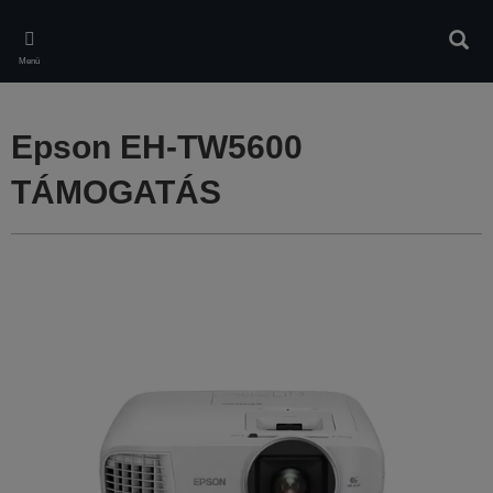
Skip
to
Kere
main
Menü
content
Epson EH-TW5600
TÁMOGATÁS