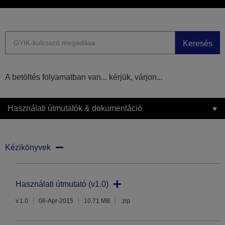
Keresés
A betöltés folyamatban van... kérjük, várjon...
Használati útmutatók & dokumentáció
Kézikönyvek
Használati útmutató (v1.0)
v.1.0
08-Apr-2015
10.71 MB
.zip