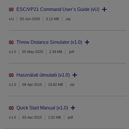
ESC/VP21 Command User’s Guide (vU)
v.U
03-Jun-2026
6.12 MB
.zip
Throw Distance Simulator (v1.0)
v.1.0
05-May-2020
2.39 MB
.pdf
Használati útmutató (v1.0)
v.1.0
08-Apr-2015
10.82 MB
.zip
Quick Start Manual (v1.0)
v.1.0
03-Apr-2015
1.02 MB
.pdf