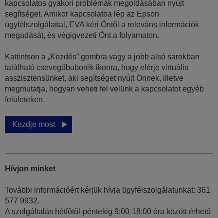
kapcsolatos gyakori problémák megoldásában nyújt
segítséget. Amikor kapcsolatba lép az Epson
ügyfélszolgálattal, EVA kéri Öntől a releváns információk
megadását, és végigvezeti Önt a folyamaton.
Kattintson a „Kezdés” gombra vagy a jobb alsó sarokban
található csevegőbuborék ikonra, hogy elérje virtuális
asszisztensünket, aki segítséget nyújt Önnek, illetve
megmutatja, hogyan veheti fel velünk a kapcsolatot egyéb
felületeken.
Kezdje most
Hívjon minket
További információért kérjük hívja ügyfélszolgálatunkat: 361
577 9932.
A szolgáltalás hétfőtől-péntekig 9:00-18:00 óra között érhető