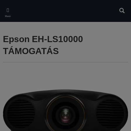
Skip
to
Kere
main
Menü
content
Epson EH-LS10000
TÁMOGATÁS