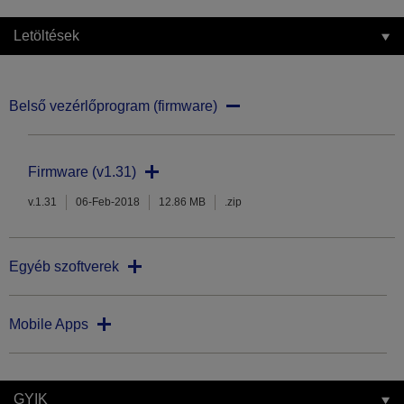
Letöltések
Belső vezérlőprogram (firmware)
Firmware (v1.31)
v.1.31
06-Feb-2018
12.86 MB
.zip
Egyéb szoftverek
Mobile Apps
GYIK