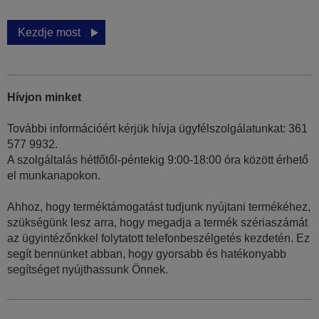
Kezdje most
Hívjon minket
További információért kérjük hívja ügyfélszolgálatunkat: 361
577 9932.
A szolgáltalás hétfőtől-péntekig 9:00-18:00 óra között érhető
el munkanapokon.
Ahhoz, hogy terméktámogatást tudjunk nyújtani termékéhez,
szükségünk lesz arra, hogy megadja a termék szériaszámát
az ügyintézőnkkel folytatott telefonbeszélgetés kezdetén. Ez
segít bennünket abban, hogy gyorsabb és hatékonyabb
segítséget nyújthassunk Önnek.