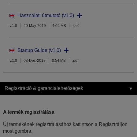
Használati útmutató (v1.0)
v.1.0
20-May-2019
4.09 MB
.pdf
Startup Guide (v1.0)
v.1.0
03-Dec-2018
0.54 MB
.pdf
Regisztráció & garancialehetőségek
A termék regisztrálása
Új termékének regisztrálásához kattintson a Regisztráljon
most gombra.