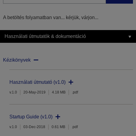
A betöltés folyamatban van... kérjük, várjon...
Használati útmutatók & dokumentáció
Kézikönyvek
Használati útmutató (v1.0)
v.1.0
20-May-2019
4.18 MB
.pdf
Startup Guide (v1.0)
v.1.0
03-Dec-2018
0.61 MB
.pdf