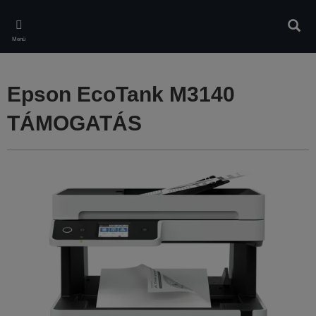
Skip
to
Kere
main
Menü
content
Epson EcoTank M3140
TÁMOGATÁS