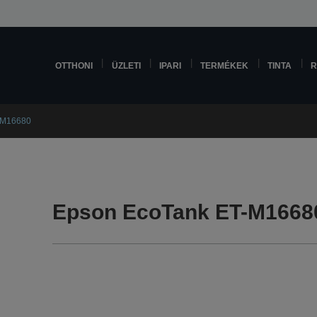
OTTHONI
ÜZLETI
IPARI
TERMÉKEK
TINTA
R
-M16680
Epson EcoTank ET-M166