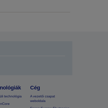
nológiák
Cég
üli technológia
A vezetői csapat
weboldala
onCore