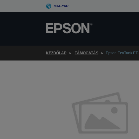
Skip
MAGYAR
to
main
content
KEZDŐLAP
TÁMOGATÁS
Epson EcoTank ET