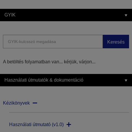
GYIK
Keresés
A betöltés folyamatban van... kérjük, várjon...
Használati útmutatók & dokumentáció
Kézikönyvek
Használati útmutató (v1.0)