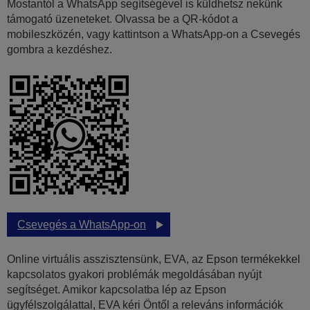
Mostantól a WhatsApp segítségével is küldhetsz nekünk
támogató üzeneteket. Olvassa be a QR-kódot a
mobileszközén, vagy kattintson a WhatsApp-on a Csevegés
gombra a kezdéshez.
Csevegés a WhatsApp-on
Online virtuális asszisztensünk, EVA, az Epson termékekkel
kapcsolatos gyakori problémák megoldásában nyújt
segítséget. Amikor kapcsolatba lép az Epson
ügyfélszolgálattal, EVA kéri Öntől a releváns információk