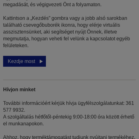
megadását, és végigvezeti Önt a folyamaton.
Kattintson a „Kezdés” gombra vagy a jobb alsó sarokban
található csevegőbuborék ikonra, hogy elérje virtuális
asszisztensünket, aki segítséget nyújt Önnek, illetve
megmutatja, hogyan veheti fel velünk a kapcsolatot egyéb
felületeken.
Kezdje most
Hívjon minket
További információért kérjük hívja ügyfélszolgálatunkat: 361
577 9932.
A szolgáltalás hétfőtől-péntekig 9:00-18:00 óra között érhető
el munkanapokon.
Ahhoz, hogy terméktámogatást tudjunk nyújtani termékéhez,