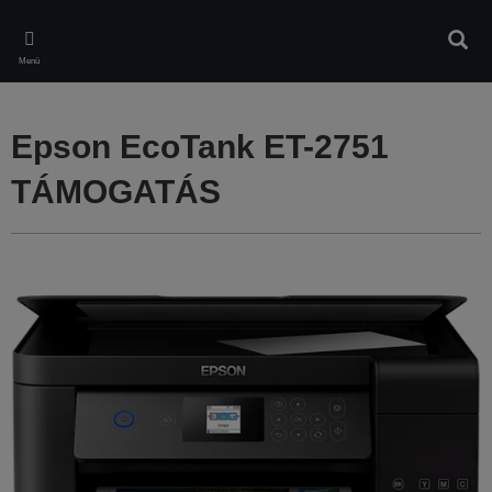
Skip
to
Kere
main
Menü
content
Epson EcoTank ET-2751
TÁMOGATÁS