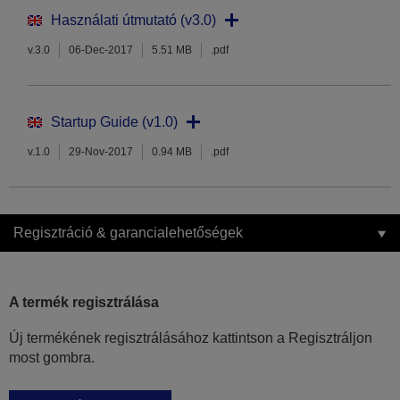
Használati útmutató (v3.0)
v.3.0
06-Dec-2017
5.51 MB
.pdf
Startup Guide (v1.0)
v.1.0
29-Nov-2017
0.94 MB
.pdf
Regisztráció & garancialehetőségek
A termék regisztrálása
Új termékének regisztrálásához kattintson a Regisztráljon
most gombra.