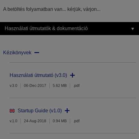
A betöltés folyamatban van... kérjük, várjon...
Használati útmutatók & dokumentáció
Kézikönyvek
Használati útmutató (v3.0)
v.3.0
06-Dec-2017
5.62 MB
.pdf
Startup Guide (v1.0)
v.1.0
24-Aug-2018
0.94 MB
.pdf