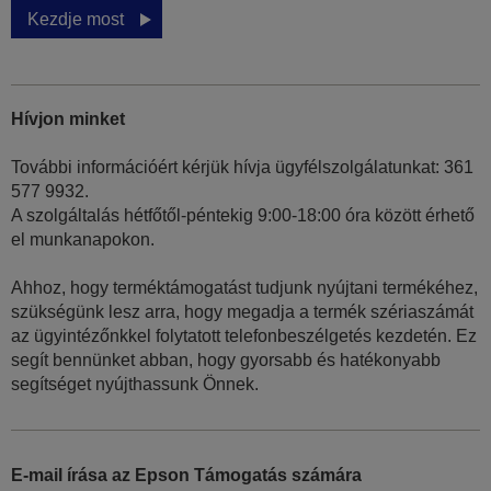
Kezdje most
Hívjon minket
További információért kérjük hívja ügyfélszolgálatunkat: 361
577 9932.
A szolgáltalás hétfőtől-péntekig 9:00-18:00 óra között érhető
el munkanapokon.
Ahhoz, hogy terméktámogatást tudjunk nyújtani termékéhez,
szükségünk lesz arra, hogy megadja a termék szériaszámát
az ügyintézőnkkel folytatott telefonbeszélgetés kezdetén. Ez
segít bennünket abban, hogy gyorsabb és hatékonyabb
segítséget nyújthassunk Önnek.
E-mail írása az Epson Támogatás számára