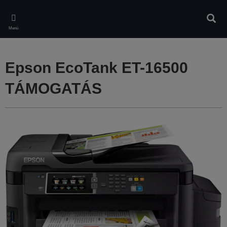
Skip
to
Kere
main
Menü
content
Epson EcoTank ET-16500
TÁMOGATÁS