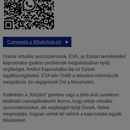
Csevegés a WhatsApp-on
Online virtuális asszisztensünk, EVA, az Epson termékekkel
kapcsolatos gyakori problémák megoldásában nyújt
segítséget. Amikor kapcsolatba lép az Epson
ügyfélszolgálattal, EVA kéri Öntől a releváns információk
megadását, és végigvezeti Önt a folyamaton.
Kattintson a „Kezdés” gombra vagy a jobb alsó sarokban
található csevegőbuborék ikonra, hogy elérje virtuális
asszisztensünket, aki segítséget nyújt Önnek, illetve
megmutatja, hogyan veheti fel velünk a kapcsolatot egyéb
felületeken.