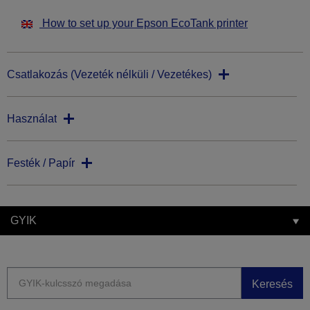
How to set up your Epson EcoTank printer
Csatlakozás (Vezeték nélküli / Vezetékes)
Használat
Festék / Papír
GYIK
Keresés