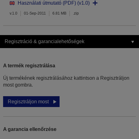
Használati útmutató (PDF) (v1.0)
v.1.0
01-Sep-2011
6.81 MB
.zip
Regisztráció & garancialehetőségek
A termék regisztrálása
Új termékének regisztrálásához kattintson a Regisztráljon
most gombra.
Regisztráljon most
A garancia ellenőrzése