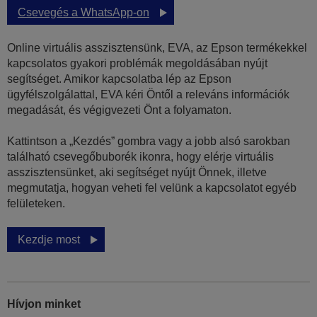
Csevegés a WhatsApp-on
Online virtuális asszisztensünk, EVA, az Epson termékekkel
kapcsolatos gyakori problémák megoldásában nyújt
segítséget. Amikor kapcsolatba lép az Epson
ügyfélszolgálattal, EVA kéri Öntől a releváns információk
megadását, és végigvezeti Önt a folyamaton.
Kattintson a „Kezdés” gombra vagy a jobb alsó sarokban
található csevegőbuborék ikonra, hogy elérje virtuális
asszisztensünket, aki segítséget nyújt Önnek, illetve
megmutatja, hogyan veheti fel velünk a kapcsolatot egyéb
felületeken.
Kezdje most
Hívjon minket