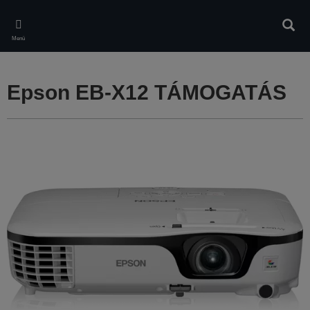
Skip
to
Kere
main
Menü
content
Epson EB-X12 TÁMOGATÁS