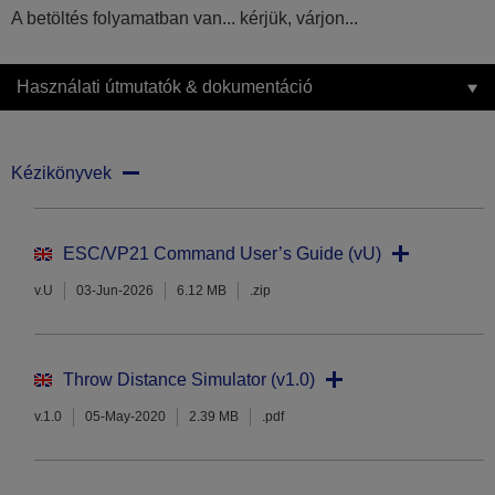
A betöltés folyamatban van... kérjük, várjon...
Használati útmutatók & dokumentáció
Kézikönyvek
ESC/VP21 Command User’s Guide (vU)
v.U
03-Jun-2026
6.12 MB
.zip
Throw Distance Simulator (v1.0)
v.1.0
05-May-2020
2.39 MB
.pdf