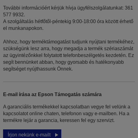
További információért kérjük hívja ügyfélszolgálatunkat: 361
577 9932.
A szolgáltalás hétfőtől-péntekig 9:00-18:00 óra között érhető
el munkanapokon.
Ahhoz, hogy terméktámogatást tudjunk nyújtani termékéhez,
szükségünk lesz arra, hogy megadja a termék szériaszámát
az ügyintézőnkkel folytatott telefonbeszélgetés kezdetén. Ez
segít bennünket abban, hogy gyorsabb és hatékonyabb
segítséget nyújthassunk Önnek.
E-mail írása az Epson Támogatás számára
A garanciális termékekkel kapcsolatban vegye fel velünk a
kapcsolatot online chaten, telefonon vagy e-mailben. Ha a
termékre lejár a garancia, keressen fel egy szervizt.
Írjon nekünk e-mailt