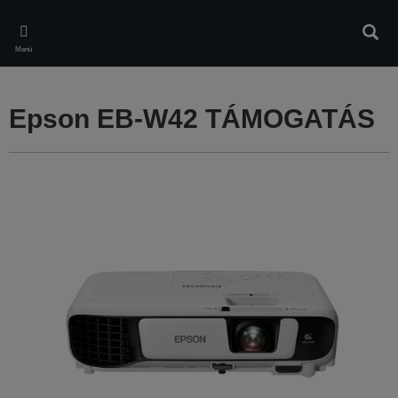
Skip
to
Kere
main
Menü
content
Epson EB-W42 TÁMOGATÁS