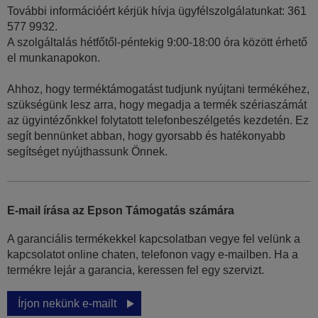
További információért kérjük hívja ügyfélszolgálatunkat: 361
577 9932.
A szolgáltalás hétfőtől-péntekig 9:00-18:00 óra között érhető
el munkanapokon.
Ahhoz, hogy terméktámogatást tudjunk nyújtani termékéhez,
szükségünk lesz arra, hogy megadja a termék szériaszámát
az ügyintézőnkkel folytatott telefonbeszélgetés kezdetén. Ez
segít bennünket abban, hogy gyorsabb és hatékonyabb
segítséget nyújthassunk Önnek.
E-mail írása az Epson Támogatás számára
A garanciális termékekkel kapcsolatban vegye fel velünk a
kapcsolatot online chaten, telefonon vagy e-mailben. Ha a
termékre lejár a garancia, keressen fel egy szervizt.
Írjon nekünk e-mailt