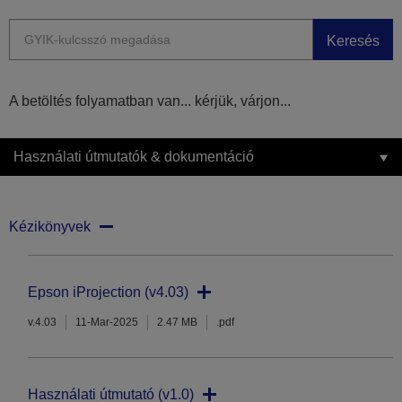
Keresés
A betöltés folyamatban van... kérjük, várjon...
Használati útmutatók & dokumentáció
Kézikönyvek
Epson iProjection (v4.03)
v.4.03
11-Mar-2025
2.47 MB
.pdf
Használati útmutató (v1.0)