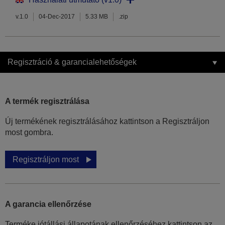
v.1.0
04-Dec-2017
5.33 MB
.zip
Regisztráció & garancialehetőségek
A termék regisztrálása
Új termékének regisztrálásához kattintson a Regisztráljon
most gombra.
Regisztráljon most
A garancia ellenőrzése
Terméke jótállási állapotának ellenőrzéséhez kattintson az