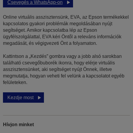
Csevegés a WhatsApp-on
Online virtuális asszisztensünk, EVA, az Epson termékekkel
kapcsolatos gyakori problémák megoldásában nyújt
segítséget. Amikor kapcsolatba lép az Epson
ügyfélszolgálattal, EVA kéri Öntől a releváns információk
megadását, és végigvezeti Önt a folyamaton.
Kattintson a „Kezdés” gombra vagy a jobb alsó sarokban
található csevegőbuborék ikonra, hogy elérje virtuális
asszisztensünket, aki segítséget nyújt Önnek, illetve
megmutatja, hogyan veheti fel velünk a kapcsolatot egyéb
felületeken.
Kezdje most
Hívjon minket