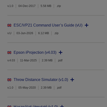
v.1.0
04-Dec-2017
5.58 MB
.zip
ESC/VP21 Command User’s Guide (vU)
v.U
03-Jun-2026
6.12 MB
.zip
Epson iProjection (v4.03)
v.4.03
11-Mar-2025
2.39 MB
.pdf
Throw Distance Simulator (v1.0)
v.1.0
05-May-2020
2.39 MB
.pdf
Használati útmutató (v1.0)