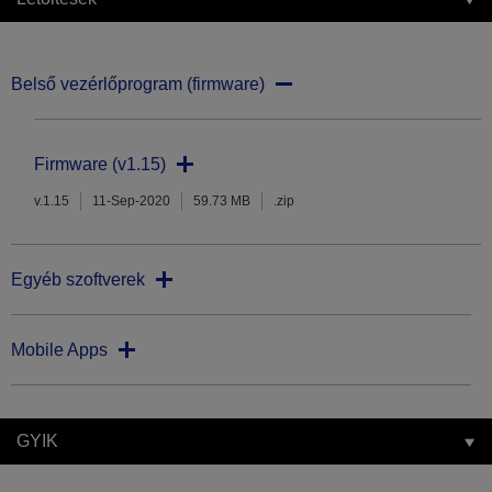
Belső vezérlőprogram (firmware)
Firmware (v1.15)
v.1.15
11-Sep-2020
59.73 MB
.zip
Egyéb szoftverek
Mobile Apps
GYIK