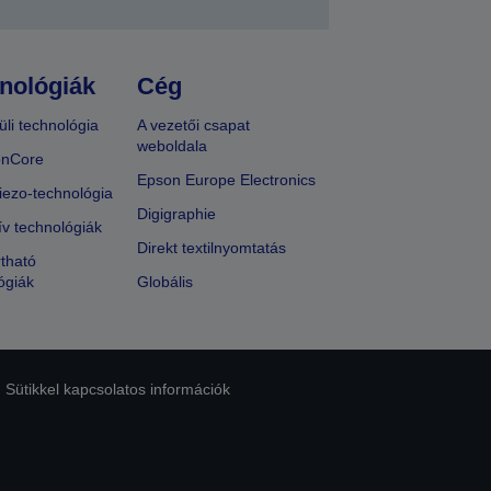
nológiák
Cég
üli technológia
A vezetői csapat
weboldala
onCore
Epson Europe Electronics
iezo-technológia
Digigraphie
ív technológiák
Direkt textilnyomtatás
tható
ógiák
Globális
Sütikkel kapcsolatos információk