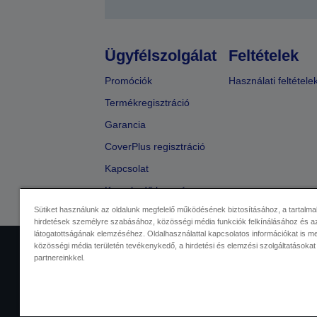
Ügyfélszolgálat
Feltételek
Promóciók
Használati feltétele
Termékregisztráció
Garancia
CoverPlus regisztráció
Kapcsolat
Kereskedő keresése
Sütiket használunk az oldalunk megfelelő működésének biztosításához, a tartalma
hirdetések személyre szabásához, közösségi média funkciók felkínálásához és az
látogatottságának elemzéséhez. Oldalhasználattal kapcsolatos információkat is 
közösségi média területén tevékenykedő, a hirdetési és elemzési szolgáltatásokat
Kereskedelmi központ
Adatvéde
partnereinkkel.