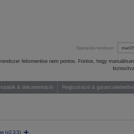
Operációs rendszer:
rendszer felismerése nem pontos. Fontos, hogy manuálisan 
biztosítv
mutatók & dokumentáció
Regisztráció & garancialehetős
ne (v2.3.5)