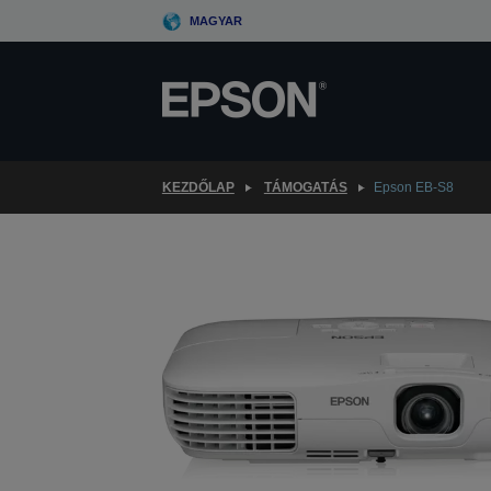
Skip
MAGYAR
to
main
content
KEZDŐLAP
TÁMOGATÁS
Epson EB-S8