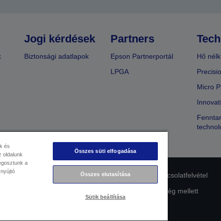
Jogi kérdések
Partners
Tech
k
Biztonsági adatlapok
Epson Partnerportál
Hő nélk
LPGA
Precisi
Micro P
Innovat
Fenntar
technol
k és
Összes süti elfogadása
 oldalunk
megosztunk a
 nyújtó
Összes elutasítása
lmi nyilatkozat
EU Data Act Compliance
Kapcsolatfelvétel
Az Epson elkötelezettsége az akadálymentesség mellett
Sütik beállítása
Copyright © 2026 Seiko Epson