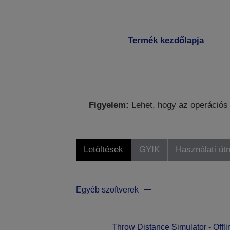
Termék kezdőlapja
Figyelem:
Lehet, hogy az operációs 
Letöltések
GYIK
Használati út
Egyéb szoftverek
Throw Distance Simulator - Offli