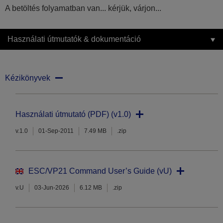
A betöltés folyamatban van... kérjük, várjon...
Használati útmutatók & dokumentáció
Kézikönyvek
Használati útmutató (PDF) (v1.0)
v.1.0
01-Sep-2011
7.49 MB
.zip
ESC/VP21 Command User’s Guide (vU)
v.U
03-Jun-2026
6.12 MB
.zip