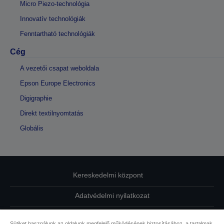
Micro Piezo-technológia
Innovatív technológiák
Fenntartható technológiák
Cég
A vezetői csapat weboldala
Epson Europe Electronics
Digigraphie
Direkt textilnyomtatás
Globális
Kereskedelmi központ
Adatvédelmi nyilatkozat
EU Data Act Compliance
Sütiket használunk az oldalunk megfelelő működésének biztosításához, a tartalmak