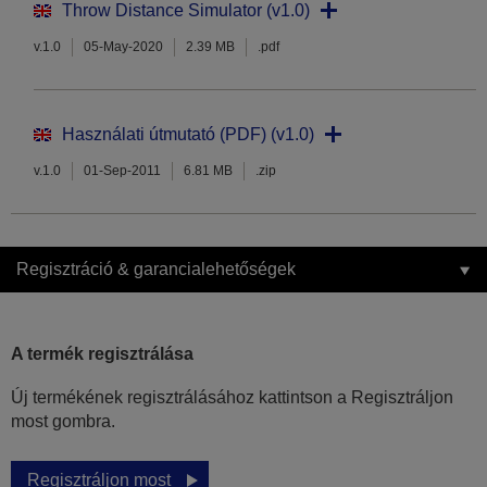
Throw Distance Simulator (v1.0)
v.1.0
05-May-2020
2.39 MB
.pdf
Használati útmutató (PDF) (v1.0)
v.1.0
01-Sep-2011
6.81 MB
.zip
Regisztráció & garancialehetőségek
A termék regisztrálása
Új termékének regisztrálásához kattintson a Regisztráljon
most gombra.
Regisztráljon most