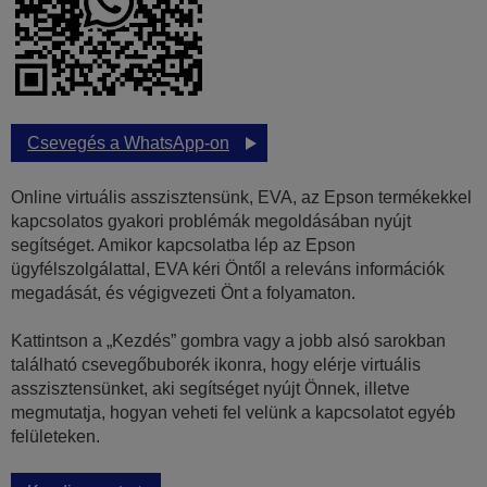
Csevegés a WhatsApp-on
Online virtuális asszisztensünk, EVA, az Epson termékekkel
kapcsolatos gyakori problémák megoldásában nyújt
segítséget. Amikor kapcsolatba lép az Epson
ügyfélszolgálattal, EVA kéri Öntől a releváns információk
megadását, és végigvezeti Önt a folyamaton.
Kattintson a „Kezdés” gombra vagy a jobb alsó sarokban
található csevegőbuborék ikonra, hogy elérje virtuális
asszisztensünket, aki segítséget nyújt Önnek, illetve
megmutatja, hogyan veheti fel velünk a kapcsolatot egyéb
felületeken.