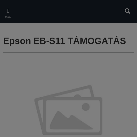
Skip
to
Kere
main
Menü
content
Epson EB-S11 TÁMOGATÁS