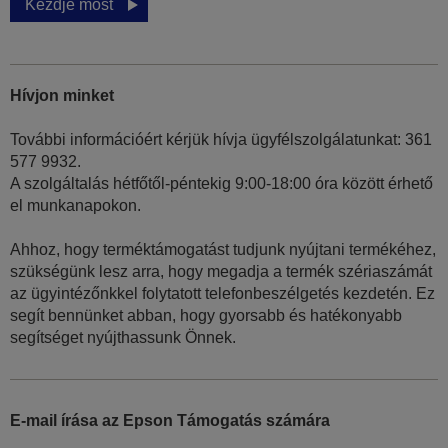
Kezdje most
Hívjon minket
További információért kérjük hívja ügyfélszolgálatunkat: 361
577 9932.
A szolgáltalás hétfőtől-péntekig 9:00-18:00 óra között érhető
el munkanapokon.
Ahhoz, hogy terméktámogatást tudjunk nyújtani termékéhez,
szükségünk lesz arra, hogy megadja a termék szériaszámát
az ügyintézőnkkel folytatott telefonbeszélgetés kezdetén. Ez
segít bennünket abban, hogy gyorsabb és hatékonyabb
segítséget nyújthassunk Önnek.
E-mail írása az Epson Támogatás számára