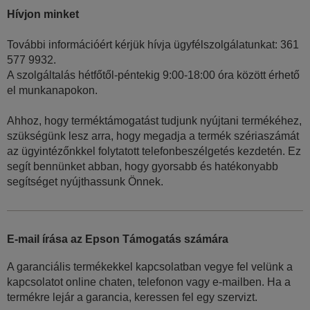
Hívjon minket
További információért kérjük hívja ügyfélszolgálatunkat: 361
577 9932.
A szolgáltalás hétfőtől-péntekig 9:00-18:00 óra között érhető
el munkanapokon.
Ahhoz, hogy terméktámogatást tudjunk nyújtani termékéhez,
szükségünk lesz arra, hogy megadja a termék szériaszámát
az ügyintézőnkkel folytatott telefonbeszélgetés kezdetén. Ez
segít bennünket abban, hogy gyorsabb és hatékonyabb
segítséget nyújthassunk Önnek.
E-mail írása az Epson Támogatás számára
A garanciális termékekkel kapcsolatban vegye fel velünk a
kapcsolatot online chaten, telefonon vagy e-mailben. Ha a
termékre lejár a garancia, keressen fel egy szervizt.