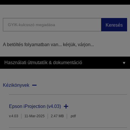
Keresés
A betöltés folyamatban van... kérjük, várjon...
Használati útmutatók & dokumentáció
Kézikönyvek
Epson iProjection (v4.03)
v.4.03
11-Mar-2025
2.47 MB
.pdf