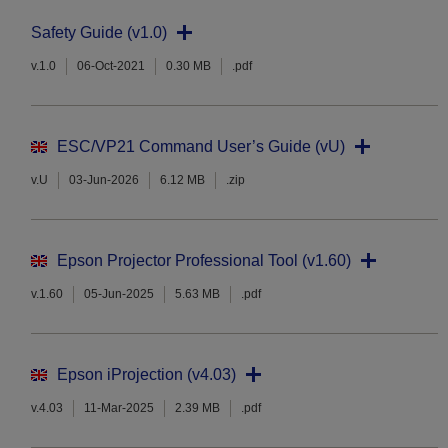
Safety Guide (v1.0)
v.1.0
06-Oct-2021
0.30 MB
.pdf
ESC/VP21 Command User’s Guide (vU)
v.U
03-Jun-2026
6.12 MB
.zip
Epson Projector Professional Tool (v1.60)
v.1.60
05-Jun-2025
5.63 MB
.pdf
Epson iProjection (v4.03)
v.4.03
11-Mar-2025
2.39 MB
.pdf