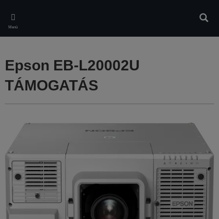
Skip
to
Kere
main
Menü
content
Epson EB-L20002U
TÁMOGATÁS