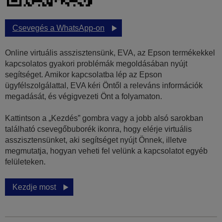
Csevegés a WhatsApp-on
Online virtuális asszisztensünk, EVA, az Epson termékekkel
kapcsolatos gyakori problémák megoldásában nyújt
segítséget. Amikor kapcsolatba lép az Epson
ügyfélszolgálattal, EVA kéri Öntől a releváns információk
megadását, és végigvezeti Önt a folyamaton.
Kattintson a „Kezdés” gombra vagy a jobb alsó sarokban
található csevegőbuborék ikonra, hogy elérje virtuális
asszisztensünket, aki segítséget nyújt Önnek, illetve
megmutatja, hogyan veheti fel velünk a kapcsolatot egyéb
felületeken.
Kezdje most