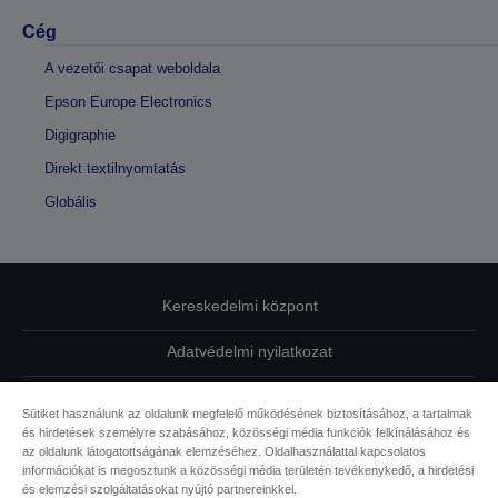
Cég
A vezetői csapat weboldala
Epson Europe Electronics
Digigraphie
Direkt textilnyomtatás
Globális
Kereskedelmi központ
Adatvédelmi nyilatkozat
EU Data Act Compliance
Sütiket használunk az oldalunk megfelelő működésének biztosításához, a tartalmak
és hirdetések személyre szabásához, közösségi média funkciók felkínálásához és
Kapcsolatfelvétel
az oldalunk látogatottságának elemzéséhez. Oldalhasználattal kapcsolatos
információkat is megosztunk a közösségi média területén tevékenykedő, a hirdetési
Sütikkel kapcsolatos információk
és elemzési szolgáltatásokat nyújtó partnereinkkel.