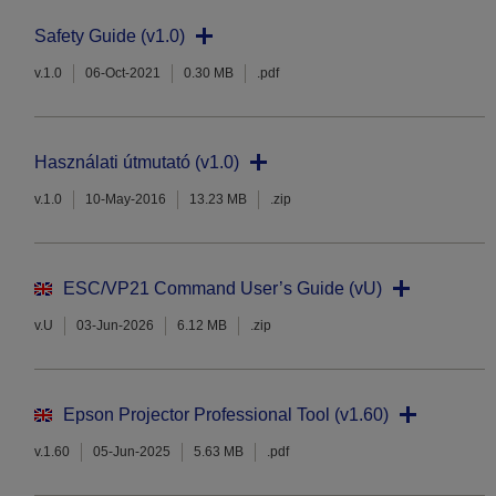
Safety Guide (v1.0)
v.1.0
06-Oct-2021
0.30 MB
.pdf
Használati útmutató (v1.0)
v.1.0
10-May-2016
13.23 MB
.zip
ESC/VP21 Command User’s Guide (vU)
v.U
03-Jun-2026
6.12 MB
.zip
Epson Projector Professional Tool (v1.60)
v.1.60
05-Jun-2025
5.63 MB
.pdf