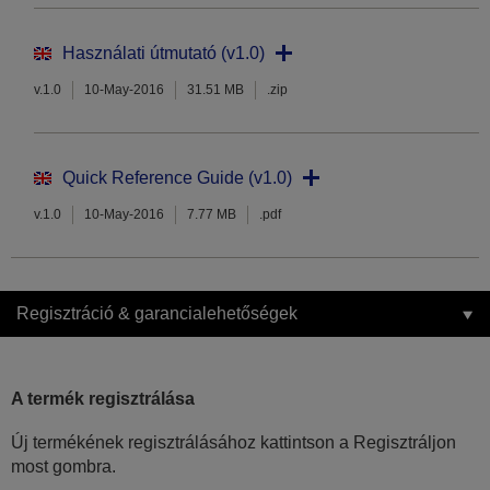
Használati útmutató (v1.0)
v.1.0
10-May-2016
31.51 MB
.zip
Quick Reference Guide (v1.0)
v.1.0
10-May-2016
7.77 MB
.pdf
Regisztráció & garancialehetőségek
A termék regisztrálása
Új termékének regisztrálásához kattintson a Regisztráljon
most gombra.