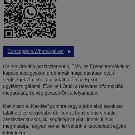
Csevegés a WhatsApp-on
Online virtuális asszisztensünk, EVA, az Epson termékekkel
kapcsolatos gyakori problémák megoldásában nyújt
segítséget. Amikor kapcsolatba lép az Epson
ügyfélszolgálattal, EVA kéri Öntől a releváns információk
megadását, és végigvezeti Önt a folyamaton.
Kattintson a „Kezdés” gombra vagy a jobb alsó sarokban
található csevegőbuborék ikonra, hogy elérje virtuális
asszisztensünket, aki segítséget nyújt Önnek, illetve
megmutatja, hogyan veheti fel velünk a kapcsolatot egyéb
felületeken.