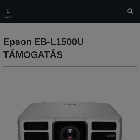
Skip
to
Kere
main
Menü
content
Epson EB-L1500U
TÁMOGATÁS