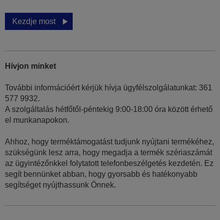
Kezdje most
Hívjon minket
További információért kérjük hívja ügyfélszolgálatunkat: 361
577 9932.
A szolgáltalás hétfőtől-péntekig 9:00-18:00 óra között érhető
el munkanapokon.
Ahhoz, hogy terméktámogatást tudjunk nyújtani termékéhez,
szükségünk lesz arra, hogy megadja a termék szériaszámát
az ügyintézőnkkel folytatott telefonbeszélgetés kezdetén. Ez
segít bennünket abban, hogy gyorsabb és hatékonyabb
segítséget nyújthassunk Önnek.