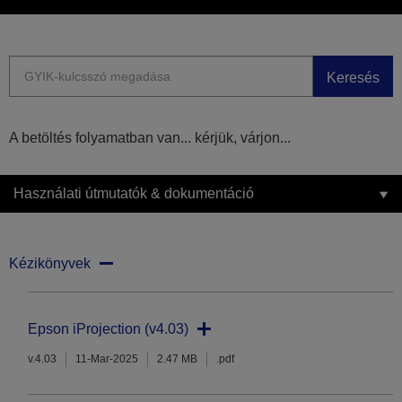
Keresés
A betöltés folyamatban van... kérjük, várjon...
Használati útmutatók & dokumentáció
Kézikönyvek
Epson iProjection (v4.03)
v.4.03
11-Mar-2025
2.47 MB
.pdf