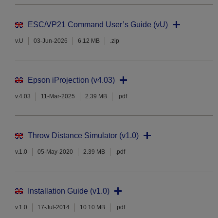
ESC/VP21 Command User’s Guide (vU)
v.U
03-Jun-2026
6.12 MB
.zip
Epson iProjection (v4.03)
v.4.03
11-Mar-2025
2.39 MB
.pdf
Throw Distance Simulator (v1.0)
v.1.0
05-May-2020
2.39 MB
.pdf
Installation Guide (v1.0)
v.1.0
17-Jul-2014
10.10 MB
.pdf