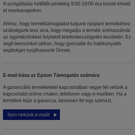
A szolgáltalás hétfőtől-péntekig 9:00-18:00 óra között érhető
el munkanapokon.
Ahhoz, hogy terméktámogatást tudjunk nyújtani termékéhez,
szükségünk lesz arra, hogy megadja a termék szériaszámát
az ügyintézőnkkel folytatott telefonbeszélgetés kezdetén. Ez
segít bennünket abban, hogy gyorsabb és hatékonyabb
segítséget nyújthassunk Önnek.
E-mail írása az Epson Támogatás számára
A garanciális termékekkel kapcsolatban vegye fel velünk a
kapcsolatot online chaten, telefonon vagy e-mailben. Ha a
termékre lejár a garancia, keressen fel egy szervizt.
Írjon nekünk e-mailt