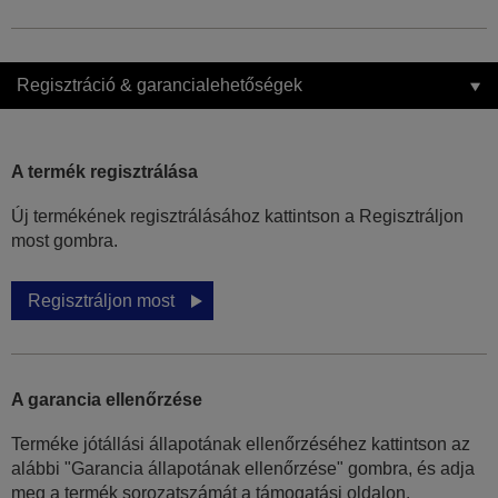
Regisztráció & garancialehetőségek
A termék regisztrálása
Új termékének regisztrálásához kattintson a Regisztráljon
most gombra.
Regisztráljon most
A garancia ellenőrzése
Terméke jótállási állapotának ellenőrzéséhez kattintson az
alábbi "Garancia állapotának ellenőrzése" gombra, és adja
meg a termék sorozatszámát a támogatási oldalon.