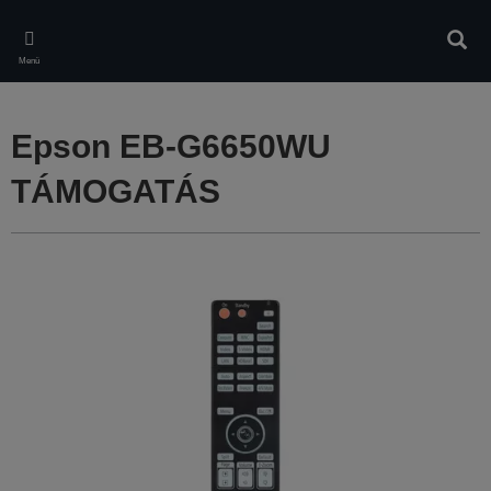
Skip
to
Kere
main
Menü
content
Epson EB-G6650WU
TÁMOGATÁS