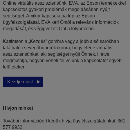
Online virtuális asszisztensünk, EVA, az Epson termékekkel
kapcsolatos gyakori problémák megoldásában nyújt
segítséget. Amikor kapcsolatba lép az Epson
ügyfélszolgálattal, EVA kéri Öntől a releváns információk
megadását, és végigvezeti Önt a folyamaton.
Kattintson a „Kezdés” gombra vagy a jobb alsó sarokban
található csevegőbuborék ikonra, hogy elérje virtuális
asszisztensünket, aki segítséget nyújt Önnek, illetve
megmutatja, hogyan veheti fel velünk a kapcsolatot egyéb
felületeken.
Kezdje most
Hívjon minket
További információért kérjük hívja ügyfélszolgálatunkat: 361
577 9932.