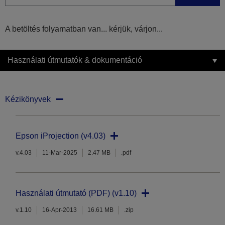
A betöltés folyamatban van... kérjük, várjon...
Használati útmutatók & dokumentáció
Kézikönyvek
Epson iProjection (v4.03)
v.4.03
11-Mar-2025
2.47 MB
.pdf
Használati útmutató (PDF) (v1.10)
v.1.10
16-Apr-2013
16.61 MB
.zip