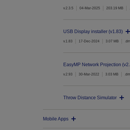
v.2.3.5
04-Mar-2025
203.19 MB
USB Display installer (v1.83)
v.1.83
17-Dec-2024
3.07 MB
.d
EasyMP Network Projection (v2.
v.2.93
30-Mar-2022
3.03 MB
.d
Throw Distance Simulator
Mobile Apps