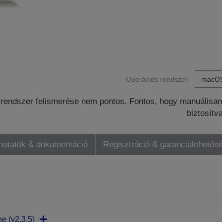
Operációs rendszer:
rendszer felismerése nem pontos. Fontos, hogy manuálisan 
biztosítv
mutatók & dokumentáció
Regisztráció & garancialehetős
ne (v2.3.5)