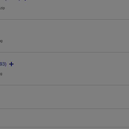
.zip
mg
93)
mg