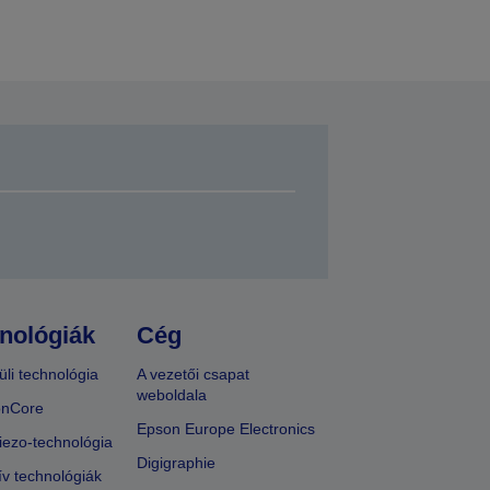
nológiák
Cég
üli technológia
A vezetői csapat
weboldala
onCore
Epson Europe Electronics
iezo-technológia
Digigraphie
ív technológiák