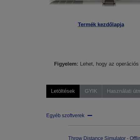
Termék kezdőlapja
Figyelem:
Lehet, hogy az operációs 
Letöltések
GYIK
Használati út
Egyéb szoftverek
Throw Distance Simulator - Offli