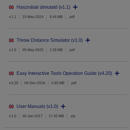
Használati útmutató (v1.1)
v.1.1
15-May-2024
8.44 MB
.pdf
Throw Distance Simulator (v1.0)
v.1.0
05-May-2020
2.39 MB
.pdf
Easy Interactive Tools Operation Guide (v4.20)
v.4.20
06-Dec-2018
0.85 MB
.pdf
User Manuals (v1.0)
v.1.0
30-Jan-2017
17.45 MB
.zip