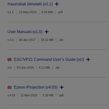
Használati útmutató (v1.1)
v.1.1
15-May-2024
8.35 MB
.pdf
User Manuals (v1.0)
v.1.0
30-Jan-2017
18.32 MB
.zip
ESC/VP21 Command User’s Guide (vU)
v.U
03-Jun-2026
6.12 MB
.zip
Epson iProjection (v4.03)
v.4.03
11-Mar-2025
2.39 MB
.pdf