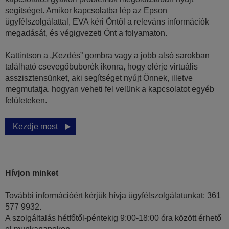
segítséget. Amikor kapcsolatba lép az Epson
ügyfélszolgálattal, EVA kéri Öntől a releváns információk
megadását, és végigvezeti Önt a folyamaton.
Kattintson a „Kezdés” gombra vagy a jobb alsó sarokban
található csevegőbuborék ikonra, hogy elérje virtuális
asszisztensünket, aki segítséget nyújt Önnek, illetve
megmutatja, hogyan veheti fel velünk a kapcsolatot egyéb
felületeken.
Kezdje most
Hívjon minket
További információért kérjük hívja ügyfélszolgálatunkat: 361
577 9932.
A szolgáltalás hétfőtől-péntekig 9:00-18:00 óra között érhető