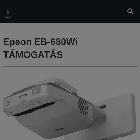
Skip
to
Kere
main
Menü
content
Epson EB-680Wi
TÁMOGATÁS