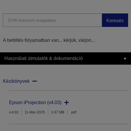
Keresés
A betöltés folyamatban van... kérjük, várjon...
Használati útmutatók & dokumentáció
Kézikönyvek
Epson iProjection (v4.03)
v.4.03
11-Mar-2025
2.47 MB
.pdf