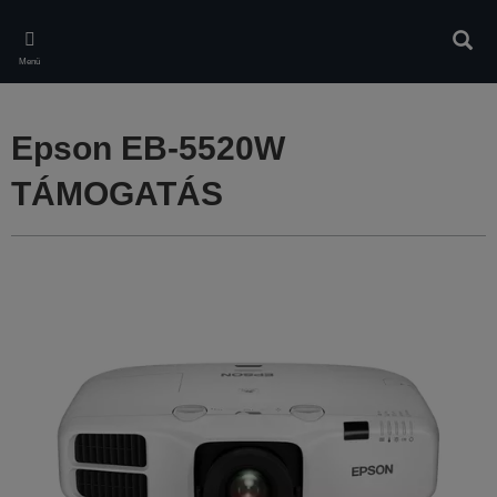
Skip
to
Kere
main
Menü
content
Epson EB-5520W
TÁMOGATÁS