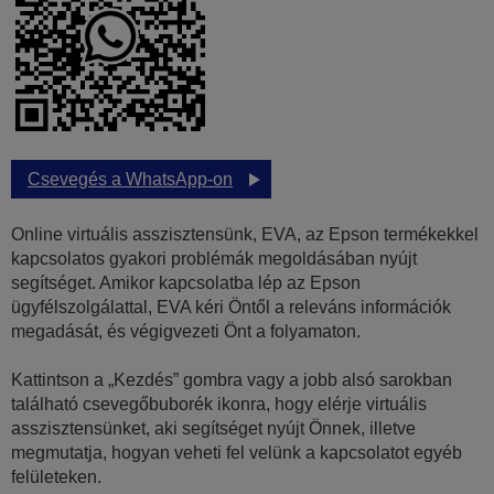
Csevegés a WhatsApp-on
Online virtuális asszisztensünk, EVA, az Epson termékekkel
kapcsolatos gyakori problémák megoldásában nyújt
segítséget. Amikor kapcsolatba lép az Epson
ügyfélszolgálattal, EVA kéri Öntől a releváns információk
megadását, és végigvezeti Önt a folyamaton.
Kattintson a „Kezdés” gombra vagy a jobb alsó sarokban
található csevegőbuborék ikonra, hogy elérje virtuális
asszisztensünket, aki segítséget nyújt Önnek, illetve
megmutatja, hogyan veheti fel velünk a kapcsolatot egyéb
felületeken.