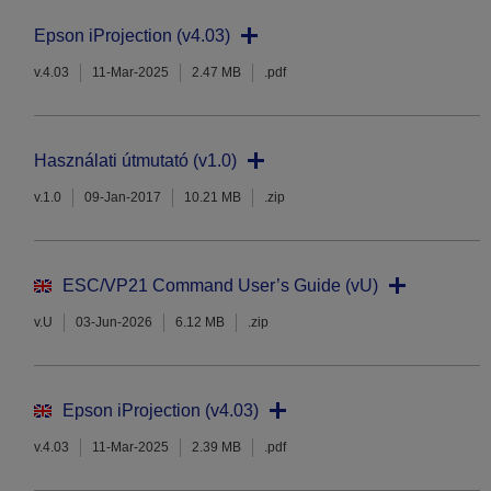
Epson iProjection (v4.03)
v.4.03
11-Mar-2025
2.47 MB
.pdf
Használati útmutató (v1.0)
v.1.0
09-Jan-2017
10.21 MB
.zip
ESC/VP21 Command User’s Guide (vU)
v.U
03-Jun-2026
6.12 MB
.zip
Epson iProjection (v4.03)
v.4.03
11-Mar-2025
2.39 MB
.pdf