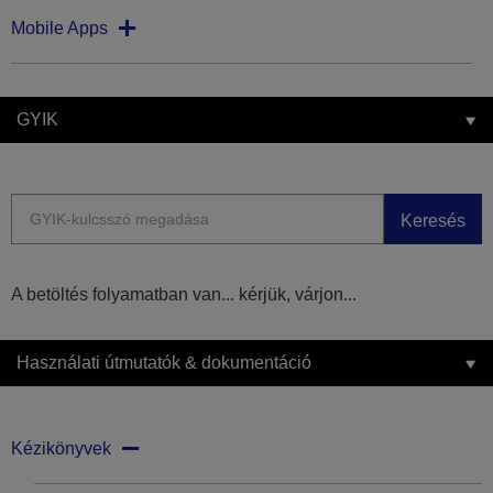
Mobile Apps
GYIK
Keresés
A betöltés folyamatban van... kérjük, várjon...
Használati útmutatók & dokumentáció
Kézikönyvek