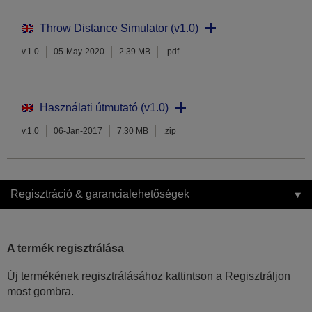
Throw Distance Simulator (v1.0)
v.1.0
05-May-2020
2.39 MB
.pdf
Használati útmutató (v1.0)
v.1.0
06-Jan-2017
7.30 MB
.zip
Regisztráció & garancialehetőségek
A termék regisztrálása
Új termékének regisztrálásához kattintson a Regisztráljon
most gombra.