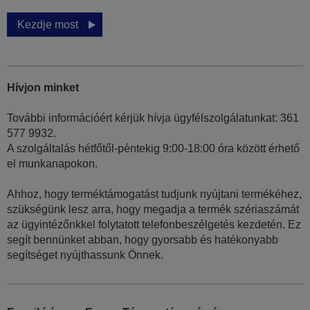
Kezdje most
Hívjon minket
További információért kérjük hívja ügyfélszolgálatunkat: 361
577 9932.
A szolgáltalás hétfőtől-péntekig 9:00-18:00 óra között érhető
el munkanapokon.
Ahhoz, hogy terméktámogatást tudjunk nyújtani termékéhez,
szükségünk lesz arra, hogy megadja a termék szériaszámát
az ügyintézőnkkel folytatott telefonbeszélgetés kezdetén. Ez
segít bennünket abban, hogy gyorsabb és hatékonyabb
segítséget nyújthassunk Önnek.