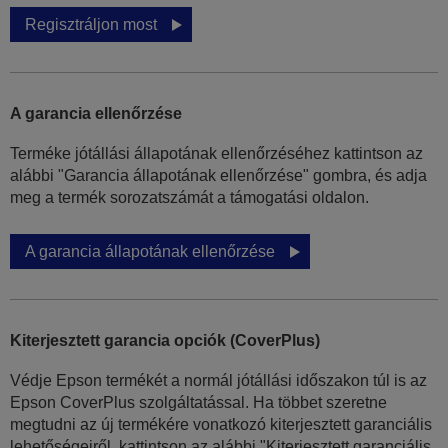
Regisztráljon most
A garancia ellenőrzése
Terméke jótállási állapotának ellenőrzéséhez kattintson az
alábbi "Garancia állapotának ellenőrzése" gombra, és adja
meg a termék sorozatszámát a támogatási oldalon.
A garancia állapotának ellenőrzése
Kiterjesztett garancia opciók (CoverPlus)
Védje Epson termékét a normál jótállási időszakon túl is az
Epson CoverPlus szolgáltatással. Ha többet szeretne
megtudni az új termékére vonatkozó kiterjesztett garanciális
lehetőségeiről, kattintson az alábbi "Kiterjesztett garanciális