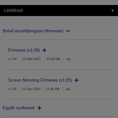
Letöltések
Belső vezérlőprogram (firmware)
Firmware (v1.09)
v.1.09
22-Mar-2021
51.66 MB
.zip
Screen Mirroring Firmware (v1.05)
v.1.05
04-Jun-2020
11.96 MB
.zip
Egyéb szoftverek