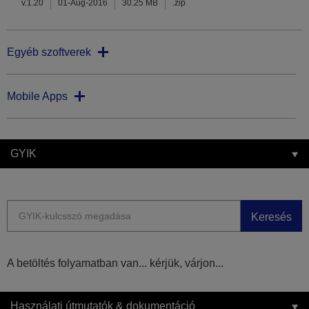
v.1.20
01-Aug-2016
30.25 MB
.zip
Egyéb szoftverek
Mobile Apps
GYIK
Keresés
A betöltés folyamatban van... kérjük, várjon...
Használati útmutatók & dokumentáció