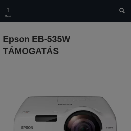
Skip
to
Kere
main
Menü
content
Epson EB-535W
TÁMOGATÁS