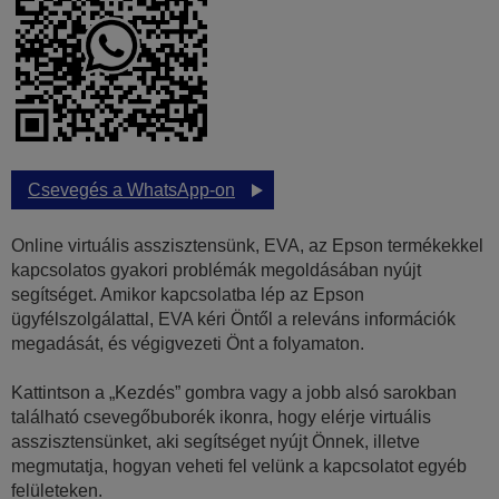
Csevegés a WhatsApp-on
Online virtuális asszisztensünk, EVA, az Epson termékekkel
kapcsolatos gyakori problémák megoldásában nyújt
segítséget. Amikor kapcsolatba lép az Epson
ügyfélszolgálattal, EVA kéri Öntől a releváns információk
megadását, és végigvezeti Önt a folyamaton.
Kattintson a „Kezdés” gombra vagy a jobb alsó sarokban
található csevegőbuborék ikonra, hogy elérje virtuális
asszisztensünket, aki segítséget nyújt Önnek, illetve
megmutatja, hogyan veheti fel velünk a kapcsolatot egyéb
felületeken.