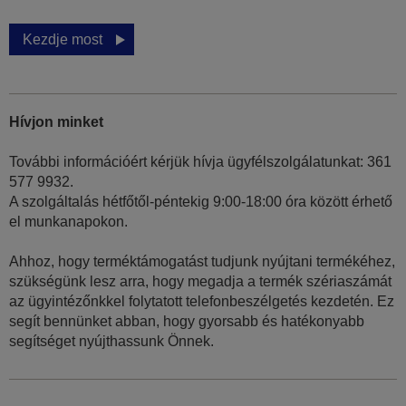
Kezdje most
Hívjon minket
További információért kérjük hívja ügyfélszolgálatunkat: 361
577 9932.
A szolgáltalás hétfőtől-péntekig 9:00-18:00 óra között érhető
el munkanapokon.
Ahhoz, hogy terméktámogatást tudjunk nyújtani termékéhez,
szükségünk lesz arra, hogy megadja a termék szériaszámát
az ügyintézőnkkel folytatott telefonbeszélgetés kezdetén. Ez
segít bennünket abban, hogy gyorsabb és hatékonyabb
segítséget nyújthassunk Önnek.