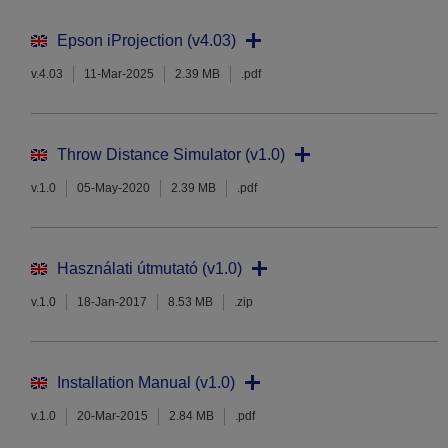
Epson iProjection (v4.03)
v.4.03
11-Mar-2025
2.39 MB
.pdf
Throw Distance Simulator (v1.0)
v.1.0
05-May-2020
2.39 MB
.pdf
Használati útmutató (v1.0)
v.1.0
18-Jan-2017
8.53 MB
.zip
Installation Manual (v1.0)
v.1.0
20-Mar-2015
2.84 MB
.pdf