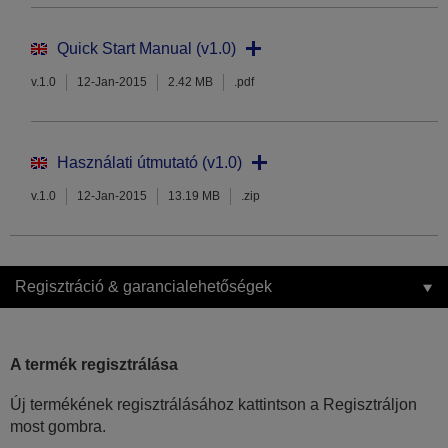
Quick Start Manual (v1.0)
v.1.0
12-Jan-2015
2.42 MB
.pdf
Használati útmutató (v1.0)
v.1.0
12-Jan-2015
13.19 MB
.zip
Regisztráció & garancialehetőségek
A termék regisztrálása
Új termékének regisztrálásához kattintson a Regisztráljon
most gombra.