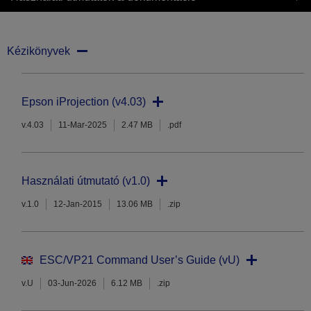
Kézikönyvek
Epson iProjection (v4.03)
v.4.03
11-Mar-2025
2.47 MB
.pdf
Használati útmutató (v1.0)
v.1.0
12-Jan-2015
13.06 MB
.zip
ESC/VP21 Command User’s Guide (vU)
v.U
03-Jun-2026
6.12 MB
.zip