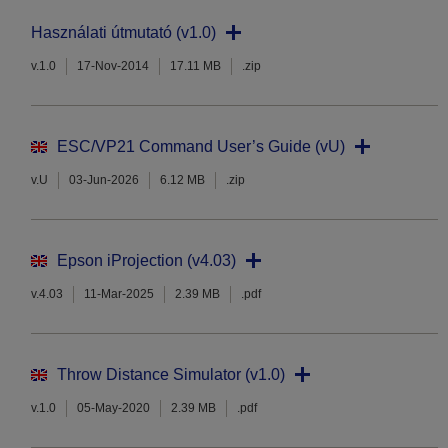
Használati útmutató (v1.0)
v.1.0
17-Nov-2014
17.11 MB
.zip
ESC/VP21 Command User’s Guide (vU)
v.U
03-Jun-2026
6.12 MB
.zip
Epson iProjection (v4.03)
v.4.03
11-Mar-2025
2.39 MB
.pdf
Throw Distance Simulator (v1.0)
v.1.0
05-May-2020
2.39 MB
.pdf