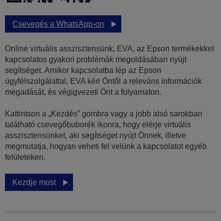
Csevegés a WhatsApp-on
Online virtuális asszisztensünk, EVA, az Epson termékekkel
kapcsolatos gyakori problémák megoldásában nyújt
segítséget. Amikor kapcsolatba lép az Epson
ügyfélszolgálattal, EVA kéri Öntől a releváns információk
megadását, és végigvezeti Önt a folyamaton.
Kattintson a „Kezdés” gombra vagy a jobb alsó sarokban
található csevegőbuborék ikonra, hogy elérje virtuális
asszisztensünket, aki segítséget nyújt Önnek, illetve
megmutatja, hogyan veheti fel velünk a kapcsolatot egyéb
felületeken.
Kezdje most