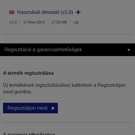
Használati útmutató (v1.0)
v.1.0
17-Nov-2014
17.30 MB
.zip
Regisztráció & garancialehetőségek
A termék regisztrálása
Új termékének regisztrálásához kattintson a Regisztráljon
most gombra.
Regisztráljon most
A garancia ellenőrzése