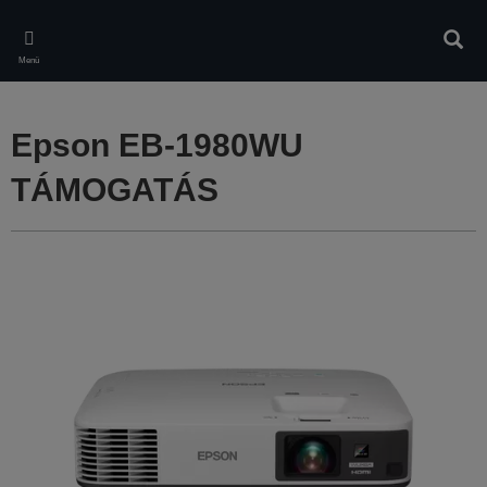
Skip
to
Kere
main
Menü
content
Epson EB-1980WU
TÁMOGATÁS