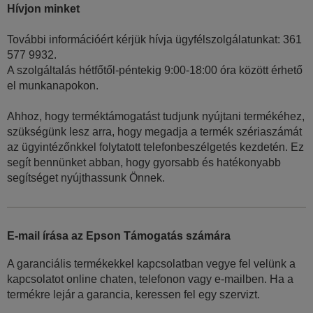
Hívjon minket
További információért kérjük hívja ügyfélszolgálatunkat: 361
577 9932.
A szolgáltalás hétfőtől-péntekig 9:00-18:00 óra között érhető
el munkanapokon.
Ahhoz, hogy terméktámogatást tudjunk nyújtani termékéhez,
szükségünk lesz arra, hogy megadja a termék szériaszámát
az ügyintézőnkkel folytatott telefonbeszélgetés kezdetén. Ez
segít bennünket abban, hogy gyorsabb és hatékonyabb
segítséget nyújthassunk Önnek.
E-mail írása az Epson Támogatás számára
A garanciális termékekkel kapcsolatban vegye fel velünk a
kapcsolatot online chaten, telefonon vagy e-mailben. Ha a
termékre lejár a garancia, keressen fel egy szervizt.