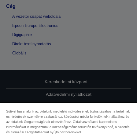
Cég
A vezetői csapat weboldala
Epson Europe Electronics
Digigraphie
Direkt textilnyomtatás
Globális
Kereskedelmi központ
Adatvédelmi nyilatkozat
EU Data Act Compliance
Sütiket használunk az oldalunk megfelelő működésének biztosításához, a tartalmak
és hirdetések személyre szabásához, közösségi média funkciók felkínálásához és
Kapcsolatfelvétel
az oldalunk látogatottságának elemzéséhez. Oldalhasználattal kapcsolatos
információkat is megosztunk a közösségi média területén tevékenykedő, a hirdetési
Sütikkel kapcsolatos információk
és elemzési szolgáltatásokat nyújtó partnereinkkel.