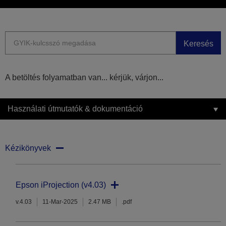
Keresés
A betöltés folyamatban van... kérjük, várjon...
Használati útmutatók & dokumentáció
Kézikönyvek
Epson iProjection (v4.03)
v.4.03
11-Mar-2025
2.47 MB
.pdf