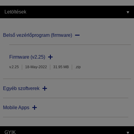
Letöltések
Belső vezérlőprogram (firmware)
Firmware (v2.25)
v.2.25
18-May-2022
31.95 MB
.zip
Egyéb szoftverek
Mobile Apps
GYIK