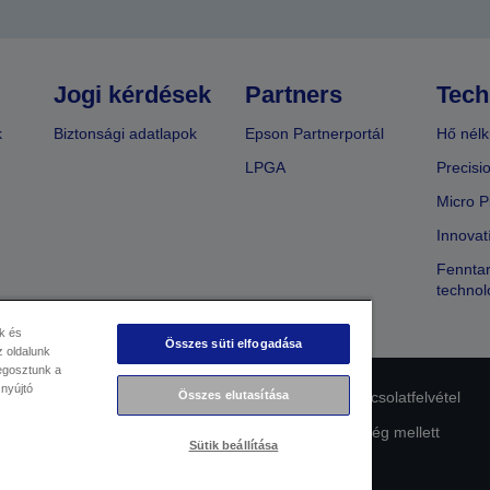
Jogi kérdések
Partners
Tech
k
Biztonsági adatlapok
Epson Partnerportál
Hő nélk
LPGA
Precisi
Micro P
Innovat
Fenntar
technol
k és
Összes süti elfogadása
 oldalunk
megosztunk a
 nyújtó
Összes elutasítása
lmi nyilatkozat
EU Data Act Compliance
Kapcsolatfelvétel
Az Epson elkötelezettsége az akadálymentesség mellett
Sütik beállítása
Copyright © 2026 Seiko Epson