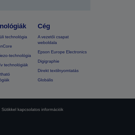
nológiák
Cég
üli technológia
A vezetői csapat
weboldala
onCore
Epson Europe Electronics
iezo-technológia
Digigraphie
ív technológiák
Direkt textilnyomtatás
tható
ógiák
Globális
Sütikkel kapcsolatos információk