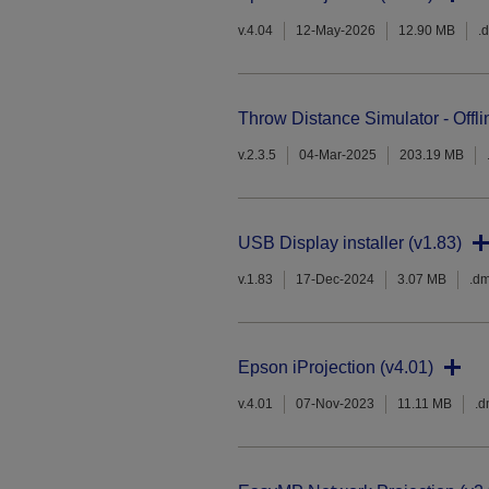
v.4.04
12-May-2026
12.90 MB
.
Throw Distance Simulator - Offli
v.2.3.5
04-Mar-2025
203.19 MB
USB Display installer (v1.83)
v.1.83
17-Dec-2024
3.07 MB
.d
Epson iProjection (v4.01)
v.4.01
07-Nov-2023
11.11 MB
.