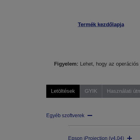
Termék kezdőlapja
Figyelem:
Lehet, hogy az operációs 
Letöltések
GYIK
Használati út
Egyéb szoftverek
Epson iProjection (v4.04)