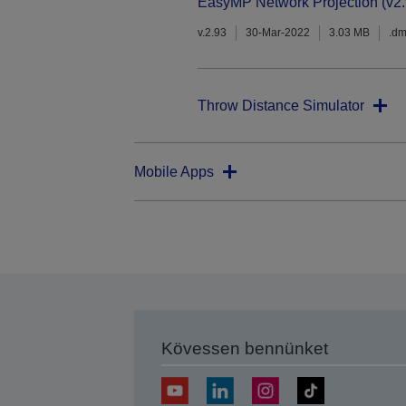
EasyMP Network Projection (v2.
v.2.93
30-Mar-2022
3.03 MB
.d
Throw Distance Simulator
Mobile Apps
Kövessen bennünket