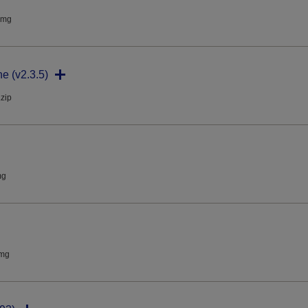
dmg
ne (v2.3.5)
.zip
mg
dmg