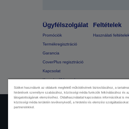
Ügyfélszolgálat
Feltételek
Promóciók
Használati feltétele
Termékregisztráció
Garancia
CoverPlus regisztráció
Kapcsolat
Kereskedő keresése
Sütiket használunk az oldalunk megfelelő működésének biztosításához, a tartalma
hirdetések személyre szabásához, közösségi média funkciók felkínálásához és az
látogatottságának elemzéséhez. Oldalhasználattal kapcsolatos információkat is 
közösségi média területén tevékenykedő, a hirdetési és elemzési szolgáltatásokat
Kereskedelmi központ
Adatvéde
partnereinkkel.