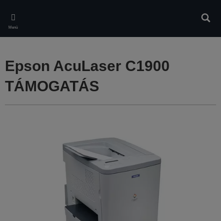
Skip
to
Kere
main
Menü
content
Epson AcuLaser C1900
TÁMOGATÁS