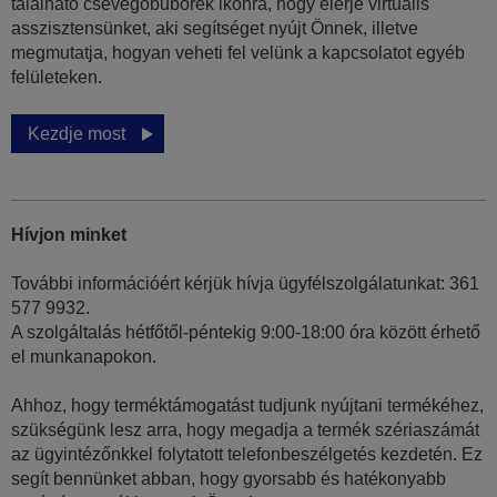
található csevegőbuborék ikonra, hogy elérje virtuális
asszisztensünket, aki segítséget nyújt Önnek, illetve
megmutatja, hogyan veheti fel velünk a kapcsolatot egyéb
felületeken.
Kezdje most
Hívjon minket
További információért kérjük hívja ügyfélszolgálatunkat: 361
577 9932.
A szolgáltalás hétfőtől-péntekig 9:00-18:00 óra között érhető
el munkanapokon.
Ahhoz, hogy terméktámogatást tudjunk nyújtani termékéhez,
szükségünk lesz arra, hogy megadja a termék szériaszámát
az ügyintézőnkkel folytatott telefonbeszélgetés kezdetén. Ez
segít bennünket abban, hogy gyorsabb és hatékonyabb