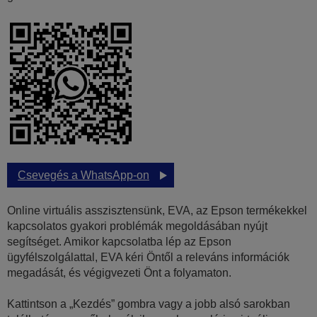
Csevegés a WhatsApp-on
Online virtuális asszisztensünk, EVA, az Epson termékekkel
kapcsolatos gyakori problémák megoldásában nyújt
segítséget. Amikor kapcsolatba lép az Epson
ügyfélszolgálattal, EVA kéri Öntől a releváns információk
megadását, és végigvezeti Önt a folyamaton.
Kattintson a „Kezdés” gombra vagy a jobb alsó sarokban