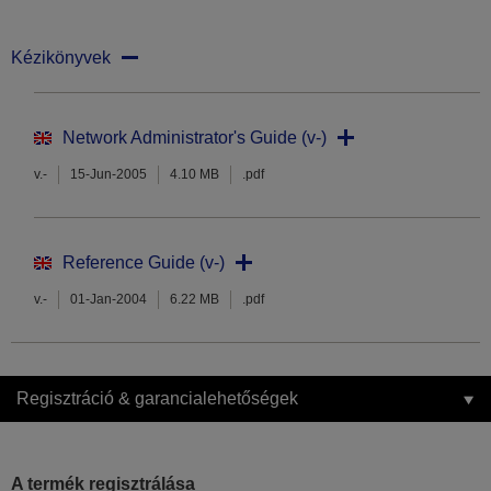
Kézikönyvek
Network Administrator's Guide (v-)
v.-
15-Jun-2005
4.10 MB
.pdf
Reference Guide (v-)
v.-
01-Jan-2004
6.22 MB
.pdf
Regisztráció & garancialehetőségek
A termék regisztrálása