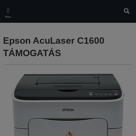
Skip
to
Kere
main
Menü
content
Epson AcuLaser C1600
TÁMOGATÁS