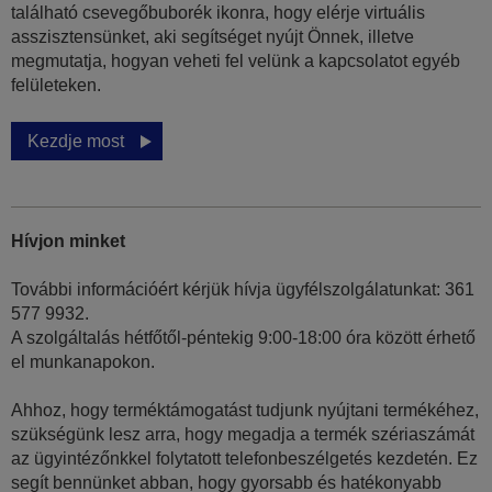
található csevegőbuborék ikonra, hogy elérje virtuális
asszisztensünket, aki segítséget nyújt Önnek, illetve
megmutatja, hogyan veheti fel velünk a kapcsolatot egyéb
felületeken.
Kezdje most
Hívjon minket
További információért kérjük hívja ügyfélszolgálatunkat: 361
577 9932.
A szolgáltalás hétfőtől-péntekig 9:00-18:00 óra között érhető
el munkanapokon.
Ahhoz, hogy terméktámogatást tudjunk nyújtani termékéhez,
szükségünk lesz arra, hogy megadja a termék szériaszámát
az ügyintézőnkkel folytatott telefonbeszélgetés kezdetén. Ez
segít bennünket abban, hogy gyorsabb és hatékonyabb