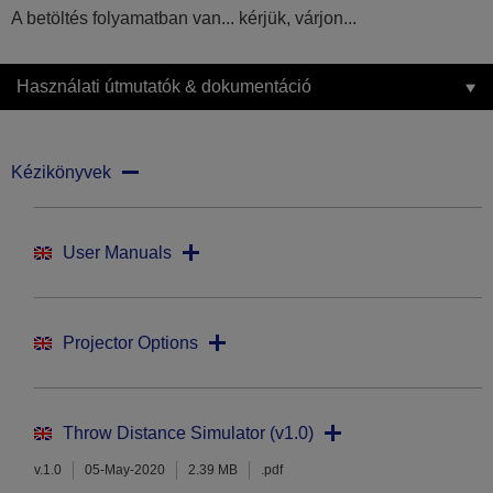
A betöltés folyamatban van... kérjük, várjon...
Használati útmutatók & dokumentáció
Kézikönyvek
User Manuals
Projector Options
Throw Distance Simulator (v1.0)
v.1.0
05-May-2020
2.39 MB
.pdf