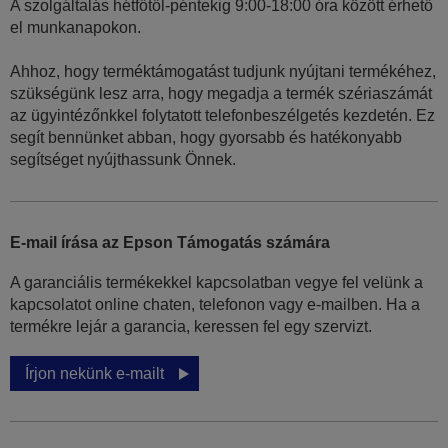
A szolgáltalás hétfőtől-péntekig 9:00-18:00 óra között érhető
el munkanapokon.
Ahhoz, hogy terméktámogatást tudjunk nyújtani termékéhez,
szükségünk lesz arra, hogy megadja a termék szériaszámát
az ügyintézőnkkel folytatott telefonbeszélgetés kezdetén. Ez
segít bennünket abban, hogy gyorsabb és hatékonyabb
segítséget nyújthassunk Önnek.
E-mail írása az Epson Támogatás számára
A garanciális termékekkel kapcsolatban vegye fel velünk a
kapcsolatot online chaten, telefonon vagy e-mailben. Ha a
termékre lejár a garancia, keressen fel egy szervizt.
Írjon nekünk e-mailt