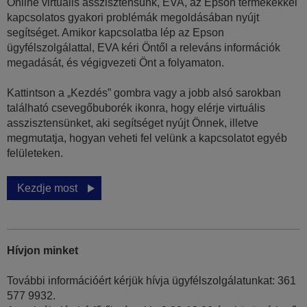
Online virtuális asszisztensünk, EVA, az Epson termékekkel
kapcsolatos gyakori problémák megoldásában nyújt
segítséget. Amikor kapcsolatba lép az Epson
ügyfélszolgálattal, EVA kéri Öntől a releváns információk
megadását, és végigvezeti Önt a folyamaton.
Kattintson a „Kezdés” gombra vagy a jobb alsó sarokban
található csevegőbuborék ikonra, hogy elérje virtuális
asszisztensünket, aki segítséget nyújt Önnek, illetve
megmutatja, hogyan veheti fel velünk a kapcsolatot egyéb
felületeken.
Kezdje most
Hívjon minket
További információért kérjük hívja ügyfélszolgálatunkat: 361
577 9932.