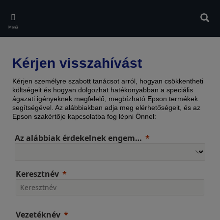
Skip
to
Kere
main
Menü
content
Kérjen visszahívást
Kérjen személyre szabott tanácsot arról, hogyan csökkentheti
költségeit és hogyan dolgozhat hatékonyabban a speciális
ágazati igényeknek megfelelő, megbízható Epson termékek
segítségével. Az alábbiakban adja meg elérhetőségeit, és az
Epson szakértője kapcsolatba fog lépni Önnel:
Az alábbiak érdekelnek engem…
Keresztnév
Vezetéknév