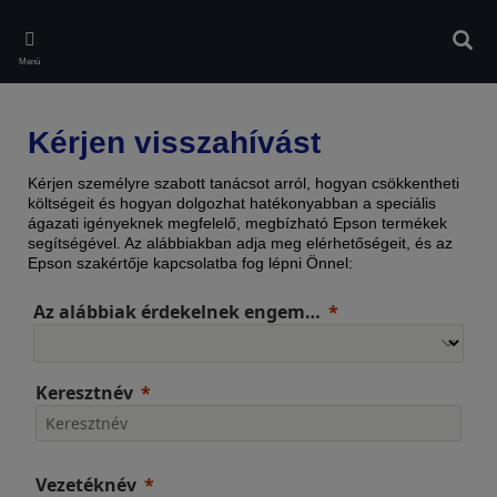
Skip
to
Kere
main
Menü
content
Kérjen visszahívást
Kérjen személyre szabott tanácsot arról, hogyan csökkentheti
költségeit és hogyan dolgozhat hatékonyabban a speciális
ágazati igényeknek megfelelő, megbízható Epson termékek
segítségével. Az alábbiakban adja meg elérhetőségeit, és az
Epson szakértője kapcsolatba fog lépni Önnel:
Az alábbiak érdekelnek engem…
Keresztnév
Vezetéknév