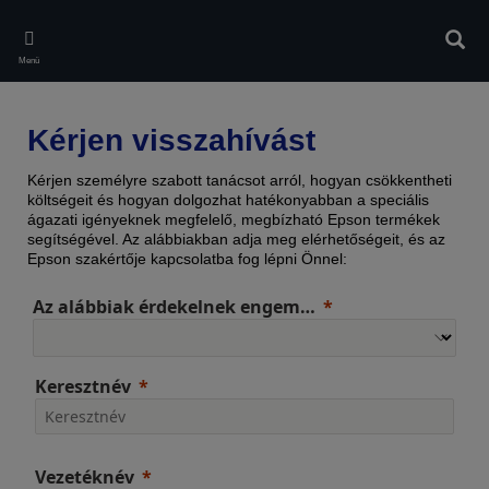
Skip
to
Kere
main
Menü
content
Kérjen visszahívást
Kérjen személyre szabott tanácsot arról, hogyan csökkentheti
költségeit és hogyan dolgozhat hatékonyabban a speciális
ágazati igényeknek megfelelő, megbízható Epson termékek
segítségével. Az alábbiakban adja meg elérhetőségeit, és az
Epson szakértője kapcsolatba fog lépni Önnel:
Az alábbiak érdekelnek engem…
Keresztnév
Vezetéknév