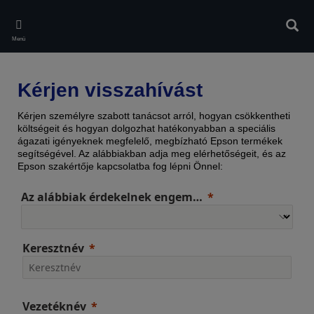
Skip
to
Kere
main
Menü
content
Kérjen visszahívást
Kérjen személyre szabott tanácsot arról, hogyan csökkentheti
költségeit és hogyan dolgozhat hatékonyabban a speciális
ágazati igényeknek megfelelő, megbízható Epson termékek
segítségével. Az alábbiakban adja meg elérhetőségeit, és az
Epson szakértője kapcsolatba fog lépni Önnel:
Az alábbiak érdekelnek engem…
Keresztnév
Vezetéknév