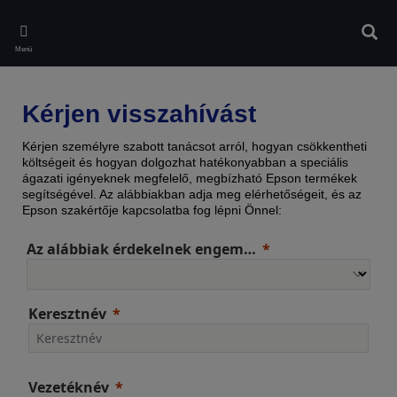
Skip
to
Kere
main
Menü
content
Kérjen visszahívást
Kérjen személyre szabott tanácsot arról, hogyan csökkentheti
költségeit és hogyan dolgozhat hatékonyabban a speciális
ágazati igényeknek megfelelő, megbízható Epson termékek
segítségével. Az alábbiakban adja meg elérhetőségeit, és az
Epson szakértője kapcsolatba fog lépni Önnel:
Az alábbiak érdekelnek engem…
Keresztnév
Vezetéknév