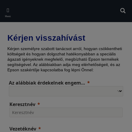
Skip
to
Kere
main
Menü
content
Kérjen visszahívást
Kérjen személyre szabott tanácsot arról, hogyan csökkentheti
költségeit és hogyan dolgozhat hatékonyabban a speciális
ágazati igényeknek megfelelő, megbízható Epson termékek
segítségével. Az alábbiakban adja meg elérhetőségeit, és az
Epson szakértője kapcsolatba fog lépni Önnel:
Az alábbiak érdekelnek engem…
Keresztnév
Vezetéknév