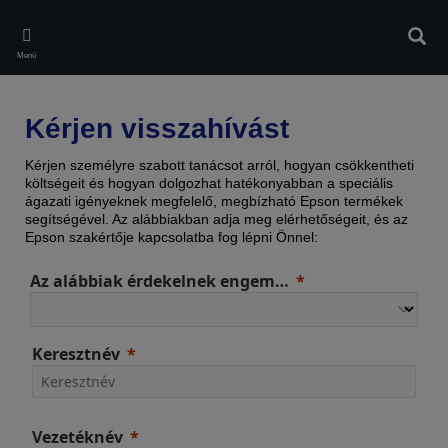
Skip
to
Kere
main
Menü
content
Kérjen visszahívást
Kérjen személyre szabott tanácsot arról, hogyan csökkentheti
költségeit és hogyan dolgozhat hatékonyabban a speciális
ágazati igényeknek megfelelő, megbízható Epson termékek
segítségével. Az alábbiakban adja meg elérhetőségeit, és az
Epson szakértője kapcsolatba fog lépni Önnel:
Az alábbiak érdekelnek engem…
Keresztnév
Vezetéknév