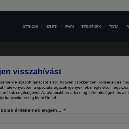
OTTHONI
ÜZLETI
IPARI
TERMÉKEK
TINTA
R
jen visszahívást
személyre szabott tanácsot arról, hogyan csökkentheti költségeit és ho
at hatékonyabban a speciális ágazati igényeknek megfelelő, megbízha
ermékek segítségével. Az alábbiakban adja meg elérhetőségeit, és az
ője kapcsolatba fog lépni Önnel:
ábbiak érdekelnek engem…