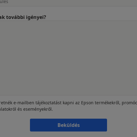
k további igényei?
retnék e-mailben tájékoztatást kapni az Epson termékekről, promóc
nlatokról és eseményekről.
Beküldés