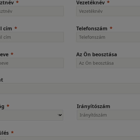
ztnév
Vezetéknév
l cím
Telefonszám
neve
Az Ön beosztása
at
ág
Irányítószám
ülés