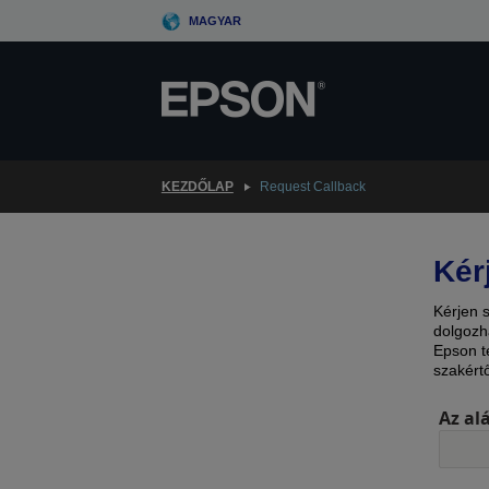
Skip
MAGYAR
to
main
content
KEZDŐLAP
Request Callback
Kér
Kérjen 
dolgozh
Epson t
szakért
Az al