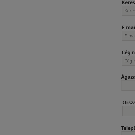
Keres
E-mai
Cég 
Ágaz
Orsz
Telep