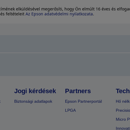
címének elküldésével megerősíti, hogy Ön elmúlt 16 éves és elfoga
és feltételeit
Az Epson adatvédelmi nyilatkozata
.
Jogi kérdések
Partners
Tech
k
Biztonsági adatlapok
Epson Partnerportál
Hő nélk
LPGA
Precisi
Micro P
Innovat