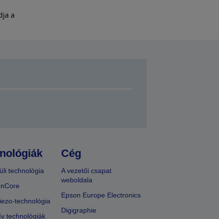
dja a
nológiák
Cég
üli technológia
A vezetői csapat
weboldala
onCore
Epson Europe Electronics
iezo-technológia
Digigraphie
ív technológiák