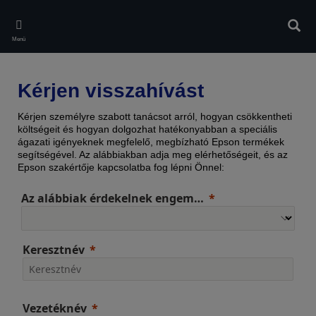
Skip
to
Kere
main
Menü
content
Kérjen visszahívást
Kérjen személyre szabott tanácsot arról, hogyan csökkentheti
költségeit és hogyan dolgozhat hatékonyabban a speciális
ágazati igényeknek megfelelő, megbízható Epson termékek
segítségével. Az alábbiakban adja meg elérhetőségeit, és az
Epson szakértője kapcsolatba fog lépni Önnel:
Az alábbiak érdekelnek engem…
Keresztnév
Vezetéknév