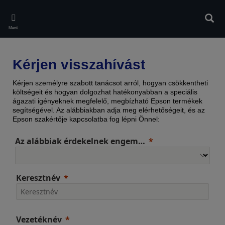
Skip
to
Kere
main
Menü
content
Kérjen visszahívást
Kérjen személyre szabott tanácsot arról, hogyan csökkentheti
költségeit és hogyan dolgozhat hatékonyabban a speciális
ágazati igényeknek megfelelő, megbízható Epson termékek
segítségével. Az alábbiakban adja meg elérhetőségeit, és az
Epson szakértője kapcsolatba fog lépni Önnel:
Az alábbiak érdekelnek engem…
Keresztnév
Vezetéknév