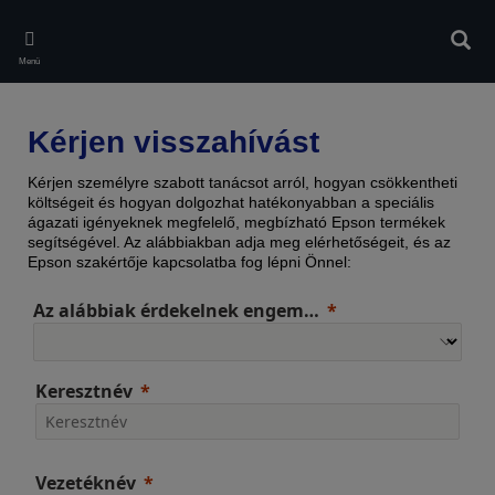
Skip
to
Kere
main
Menü
content
Kérjen visszahívást
Kérjen személyre szabott tanácsot arról, hogyan csökkentheti
költségeit és hogyan dolgozhat hatékonyabban a speciális
ágazati igényeknek megfelelő, megbízható Epson termékek
segítségével. Az alábbiakban adja meg elérhetőségeit, és az
Epson szakértője kapcsolatba fog lépni Önnel:
Az alábbiak érdekelnek engem…
Keresztnév
Vezetéknév