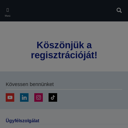
Skip
to
Kere
main
Menü
content
Köszönjük a
regisztrációját!
Kövessen bennünket
Ügyfélszolgálat